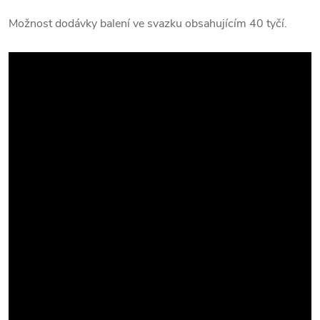
Možnost dodávky balení ve svazku obsahujícím 40 tyčí.