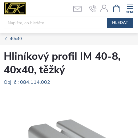
Přejít
NÁKUPNÍ
KOŠÍK
na
obsah
HLEDAT
40x40
Hliníkový profil IM 40-8,
40x40, těžký
Obj. č.: 084.114.002