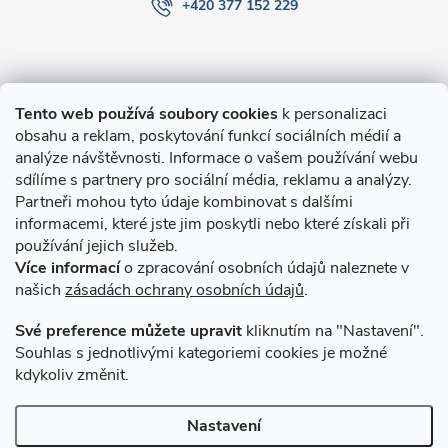
+420 377 152 229
Informace pro Vás
Tento web používá soubory cookies
k personalizaci
obsahu a reklam, poskytování funkcí sociálních médií a
O nákupu
analýze návštěvnosti. Informace o vašem používání webu
sdílíme s partnery pro sociální média, reklamu a analýzy.
Partneři mohou tyto údaje kombinovat s dalšími
Novinky v programu Alusic
informacemi, které jste jim poskytli nebo které získali při
používání jejich služeb.
Archiv
Více informací
o zpracování osobních údajů naleznete v
našich
zásadách ochrany osobních údajů
.
Přijímáme online platby
Své preference můžete upravit
kliknutím na "Nastavení".
Souhlas s jednotlivými kategoriemi cookies je možné
kdykoliv změnit.
Způsoby dopravy
Nastavení