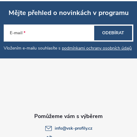
Mějte přehled o novinkách v programu
Z
E-mail
ODEBÍRAT
á
Vložením e-mailu souhlasíte s
podmínkami ochrany osobních údajů
p
a
t
í
info
@
vsk-profily.cz