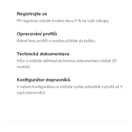
d
r
á
Registrujte se
a
n
Při registraci získáte trvalou slevu 5 % na vaše nákupy.
c
k
Opracování profilů
í
o
Kolmé řezy profilů si snadno přidáte do košíku.
v
p
á
Technická dokumentace
r
Níže si můžete stáhnout technickou dokumentaci včetně 3D
n
modelů.
v
í
k
Konfigurátor dopravníků
V našem konfigurátoru si můžete rychle pohodlně vytvořit až 5
y
typů dopravníků.
v
ý
p