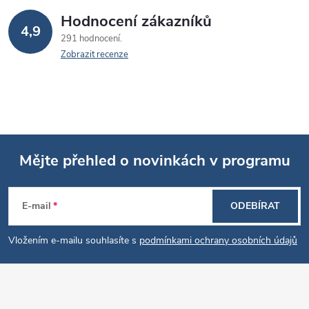
i
Hodnocení zákazníků
s
4,9
291 hodnocení
u
Zobrazit recenze
Mějte přehled o novinkách v programu
Z
E-mail
ODEBÍRAT
á
Vložením e-mailu souhlasíte s
podmínkami ochrany osobních údajů
p
a