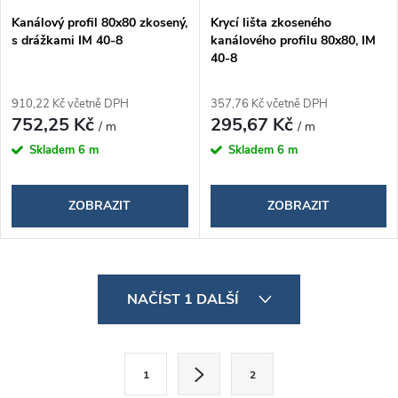
Kanálový profil 80x80 zkosený,
Krycí lišta zkoseného
s drážkami IM 40-8
kanálového profilu 80x80, IM
40-8
910,22 Kč včetně DPH
357,76 Kč včetně DPH
752,25 Kč
295,67 Kč
/ m
/ m
Skladem
6 m
Skladem
6 m
ZOBRAZIT
ZOBRAZIT
O
NAČÍST 1 DALŠÍ
v
l
S
1
2
á
t