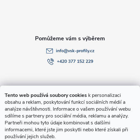
t
í
info
@
vsk-profily.cz
+420 377 152 229
Informace pro Vás
Tento web používá soubory cookies
k personalizaci
obsahu a reklam, poskytování funkcí sociálních médií a
O nákupu
analýze návštěvnosti. Informace o vašem používání webu
sdílíme s partnery pro sociální média, reklamu a analýzy.
Partneři mohou tyto údaje kombinovat s dalšími
Novinky v programu Alusic
informacemi, které jste jim poskytli nebo které získali při
používání jejich služeb.
Archiv