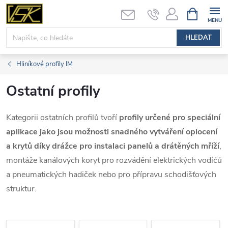
Přejít
NÁKUPNÍ
KOŠÍK
na
obsah
HLEDAT
Hliníkové profily IM
Ostatní profily
Kategorii ostatních profilů tvoří
profily určené pro speciální
aplikace jako jsou možnosti snadného vytváření oplocení
a krytů díky drážce pro instalaci panelů a drátěných mříží
,
montáže kanálových koryt pro rozvádění elektrických vodičů
a pneumatických hadiček nebo pro přípravu schodišťových
struktur.