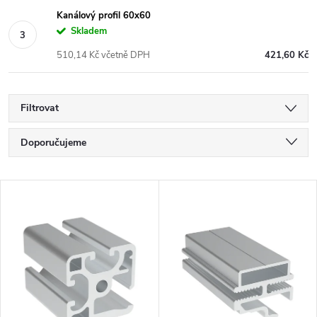
Kanálový profil 60x60
Skladem
510,14 Kč včetně DPH
421,60 Kč
Filtrovat
Ř
Doporučujeme
a
Nejlevnější
V
Nejdražší
z
ý
Nejprodávanější
e
p
Abecedně
n
i