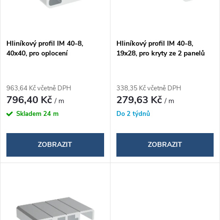
í
s
p
p
Hliníkový profil IM 40-8,
Hliníkový profil IM 40-8,
r
40x40, pro oplocení
19x28, pro kryty ze 2 panelů
r
o
o
963,64 Kč včetně DPH
338,35 Kč včetně DPH
d
796,40 Kč
279,63 Kč
/ m
/ m
d
Skladem
24 m
Do 2 týdnů
u
u
k
ZOBRAZIT
ZOBRAZIT
k
t
t
ů
ů