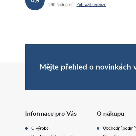
4,9
290 hodnocení
Zobrazit recenze
Z
Mějte přehled o novinkách
i
á
p
a
Informace pro Vás
O nákupu
t
O výrobci
Obchodní podmí