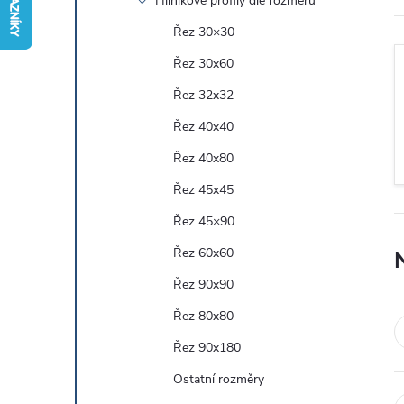
Hliníkové profily dle rozměru
r
Řez 30×30
Řez 30x60
a
Řez 32x32
n
Řez 40x40
Řez 40x80
n
Řez 45x45
í
Řez 45×90
Řez 60x60
p
Řez 90x90
a
Řez 80x80
n
Řez 90x180
Ostatní rozměry