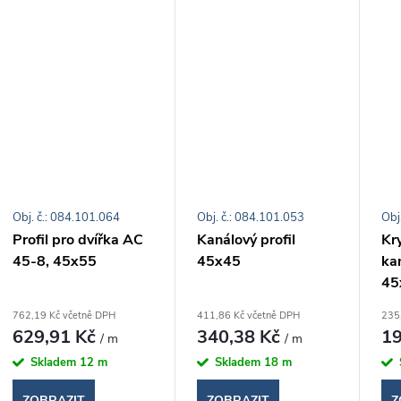
Obj. č.: 084.101.064
Obj. č.: 084.101.053
Obj
Profil pro dvířka AC
Kanálový profil
Kry
45-8, 45x55
45x45
ka
45
762,19 Kč včetně DPH
411,86 Kč včetně DPH
235
629,91 Kč
340,38 Kč
19
/ m
/ m
Skladem
12 m
Skladem
18 m
ZOBRAZIT
ZOBRAZIT
Z