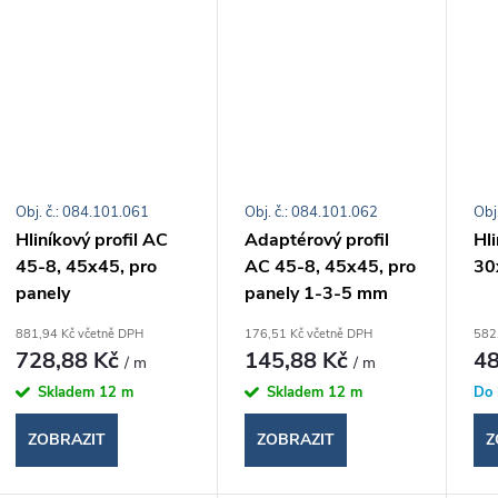
t
ů
Obj. č.: 084.101.061
Obj. č.: 084.101.062
Obj
Hliníkový profil AC
Adaptérový profil
Hli
45-8, 45x45, pro
AC 45-8, 45x45, pro
30
panely
panely 1-3-5 mm
881,94 Kč včetně DPH
176,51 Kč včetně DPH
582
728,88 Kč
145,88 Kč
48
/ m
/ m
Skladem
12 m
Skladem
12 m
Do 
ZOBRAZIT
ZOBRAZIT
Z