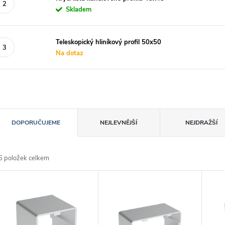
Skladem
Teleskopický hliníkový profil 50x50
Na dotaz
Ř
DOPORUČUJEME
NEJLEVNĚJŠÍ
NEJDRAŽŠÍ
a
6
položek celkem
z
V
e
ý
n