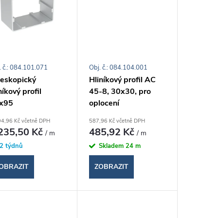
. č.: 084.101.071
Obj. č.: 084.104.001
leskopický
Hliníkový profil AC
níkový profil
45-8, 30x30, pro
x95
oplocení
94,96 Kč včetně DPH
587,96 Kč včetně DPH
235,50 Kč
485,92 Kč
/ m
/ m
2 týdnů
Skladem
24 m
OBRAZIT
ZOBRAZIT