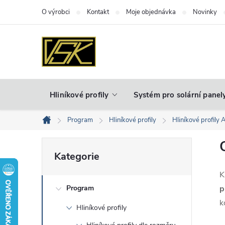
Přejít
O výrobci
Kontakt
Moje objednávka
Novinky
na
obsah
Hliníkové profily
Systém pro solární panel
Program
Hliníkové profily
Hliníkové profily 
Domů
P
Přeskočit
Kategorie
kategorie
o
K
Program
p
s
k
Hliníkové profily
t