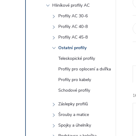
e
Hliníkové profily AC
l
Profily AC 30-6
Profily AC 40-8
Profily AC 45-8
Ostatní profily
Teleskopické profily
Profily pro oplocení a dvířka
Profily pro kabely
Schodové profily
1
Záslepky profilů
Šrouby a matice
Spojky a úhelníky
Podstavce a kolečka