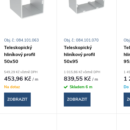
p
p
s
r
Obj. č.: 084.101.063
Obj. č.: 084.101.070
Obj
p
Teleskopický
Teleskopický
Te
o
hliníkový profil
hliníkový profil
hli
r
50x50
50x95
95
d
o
549,29 Kč včetně DPH
1 015,86 Kč včetně DPH
1 4
453,96 Kč
839,55 Kč
1 
/ m
/ m
u
d
Na dotaz
Skladem
6 m
Do 
k
ZOBRAZIT
ZOBRAZIT
Z
u
t
k
ů