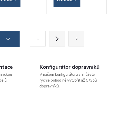
S
4
1
2
t
r
á
ntace
Konfigurátor dopravníků
n
hnickou
V našem konfigurátoru si můžete
k
elů.
rychle pohodlně vytvořit až 5 typů
dopravníků.
o
v
á
n
í