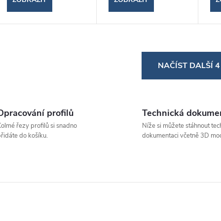
O
NAČÍST DALŠÍ 
v
á
Opracování profilů
Technická dokume
olmé řezy profilů si snadno
Níže si můžete stáhnout tec
d
řidáte do košíku.
dokumentaci včetně 3D mod
a
c
p