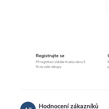
l
Registrujte se
Při registraci získáte trvalou slevu 5
K
% na vaše nákupy.
p
í
Hodnocení zákazníků
r