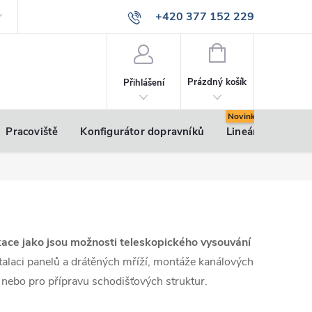
+420 377 152 229
info@vsk-profily.cz
NÁKUPNÍ
KOŠÍK
Prázdný košík
Přihlášení
Pracoviště
Konfigurátor dopravníků
Lineární pohony
ikace jako jsou možnosti teleskopického vysouvání
talaci panelů a drátěných mříží, montáže kanálových
 nebo pro přípravu schodišťových struktur.