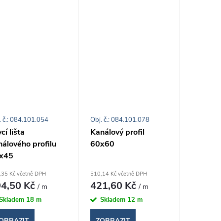
. č.: 084.101.054
Obj. č.: 084.101.078
cí lišta
Kanálový profil
nálového profilu
60x60
x45
,35 Kč včetně DPH
510,14 Kč včetně DPH
4,50 Kč
421,60 Kč
/ m
/ m
Skladem
18 m
Skladem
12 m
OBRAZIT
ZOBRAZIT