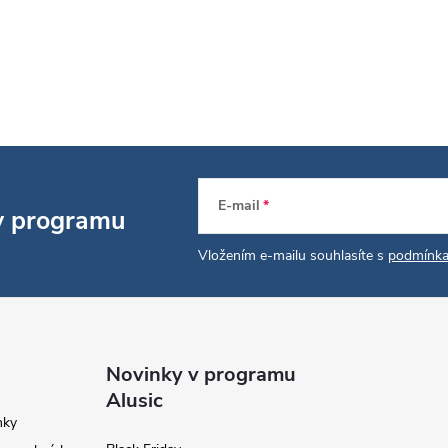
v
k
y
v
ý
p
E-mail
 v programu
Vložením e-mailu souhlasíte s
podmínka
s
u
Novinky v programu
Alusic
nky