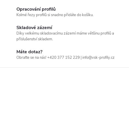
C
Opracování profilů
Kolmé řezy profilů si snadno přidáte do košíku.
Skladové zázemí
Díky velkému skladovacímu zázemí máme většinu profilů a
příslušenství skladem.
Máte dotaz?
Obraťte se na nás! +420 377 152 229 | info@vsk-profily.cz