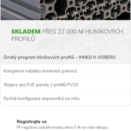
s
y
s
t
é
Široký program hliníkových profilů - IHNED K ODBĚRU
m
y
Komplexní nabídka lineárních pohonů
A
Stojany pro FVE panely z profilů PV20
L
Rychlá konfigurace dopravníků na míru
U
S
Registrujte se
I
Při registraci získáte trvalou slevu 5 % na vaše nákupy.