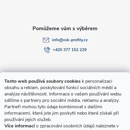
t
í
info
@
vsk-profily.cz
+420 377 152 229
Informace pro Vás
Tento web používá soubory cookies
k personalizaci
obsahu a reklam, poskytování funkcí sociálních médií a
O nákupu
analýze návštěvnosti. Informace o vašem používání webu
sdílíme s partnery pro sociální média, reklamu a analýzy.
Partneři mohou tyto údaje kombinovat s dalšími
Novinky v programu Alusic
informacemi, které jste jim poskytli nebo které získali při
používání jejich služeb.
Archiv
Více informací
o zpracování osobních údajů naleznete v