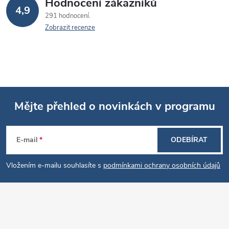
Hodnocení zákazníků
4,9
291 hodnocení
Zobrazit recenze
Mějte přehled o novinkách v programu
Z
E-mail
ODEBÍRAT
á
Vložením e-mailu souhlasíte s
podmínkami ochrany osobních údajů
p
a