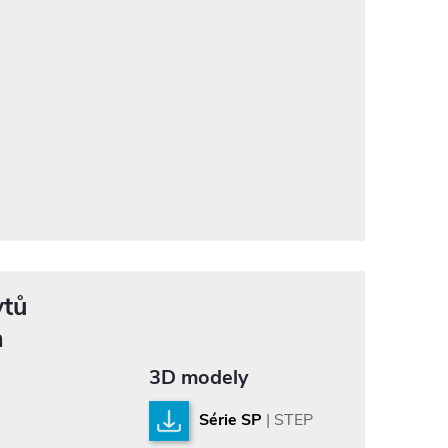
ytů
n
3D modely
Série SP
| STEP