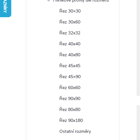
Hliníkové profily dle rozměru
r
Řez 30×30
Řez 30x60
a
Řez 32x32
n
Řez 40x40
Řez 40x80
n
Řez 45x45
í
Řez 45×90
Řez 60x60
p
Řez 90x90
a
Řez 80x80
n
Řez 90x180
Ostatní rozměry