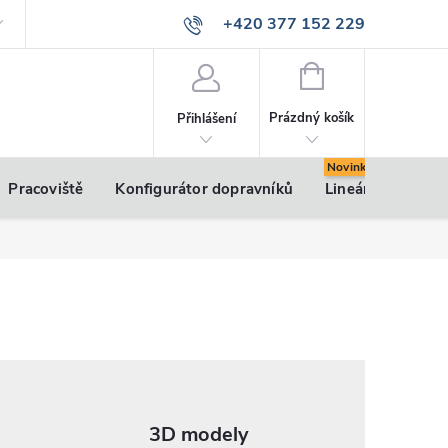
+420 377 152 229
info@vsk-profily.cz
NÁKUPNÍ
KOŠÍK
Prázdný košík
Přihlášení
Pracoviště
Konfigurátor dopravníků
Lineární pohony
3D modely