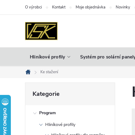
Přejít
O výrobci
Kontakt
Moje objednávka
Novinky
na
obsah
Hliníkové profily
Systém pro solární panel
Ke stažení
Domů
P
Přeskočit
Kategorie
kategorie
o
Program
s
Hliníkové profily
t