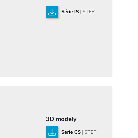
Série IS
| STEP
3D modely
Série CS
| STEP