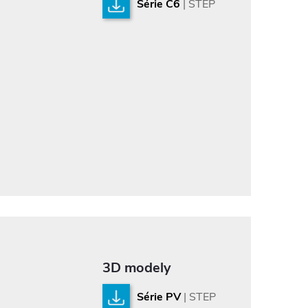
Série C6
| STEP
3D modely
Série PV
| STEP