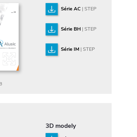
Série AC
| STEP
Série BH
| STEP
Série IM
| STEP
MB
3D modely