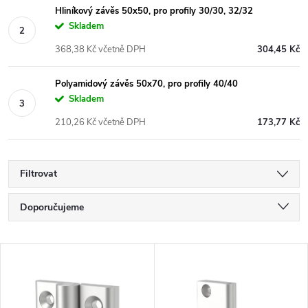
Hliníkový závěs 50x50, pro profily 30/30, 32/32
Skladem
368,38 Kč včetně DPH
304,45 Kč
Polyamidový závěs 50x70, pro profily 40/40
Skladem
210,26 Kč včetně DPH
173,77 Kč
Filtrovat
Ř
Doporučujeme
a
Nejlevnější
V
Nejdražší
z
ý
Nejprodávanější