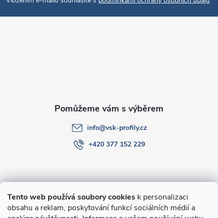
Vložením e-mailu souhlasíte s
podmínkami ochrany osobních údajů
p
a
t
í
info
@
vsk-profily.cz
+420 377 152 229
Informace pro Vás
Tento web používá soubory cookies
k personalizaci
obsahu a reklam, poskytování funkcí sociálních médií a
O nákupu