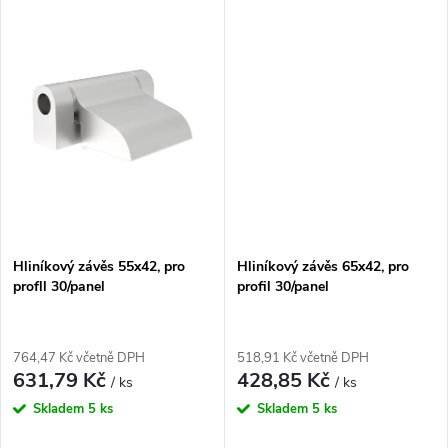
t
t
ů
ů
Hliníkový závěs 55x42, pro
Hliníkový závěs 65x42, pro
profll 30/panel
profil 30/panel
764,47 Kč včetně DPH
518,91 Kč včetně DPH
631,79 Kč
428,85 Kč
/ ks
/ ks
Skladem
5 ks
Skladem
5 ks