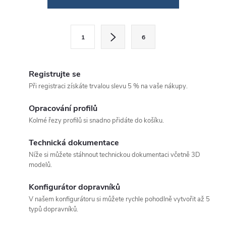
v
l
S
1
6
á
t
d
r
á
Registrujte se
a
n
Při registraci získáte trvalou slevu 5 % na vaše nákupy.
c
k
Opracování profilů
í
o
Kolmé řezy profilů si snadno přidáte do košíku.
v
p
á
Technická dokumentace
r
Níže si můžete stáhnout technickou dokumentaci včetně 3D
n
modelů.
v
í
k
Konfigurátor dopravníků
V našem konfigurátoru si můžete rychle pohodlně vytvořit až 5
y
typů dopravníků.
v