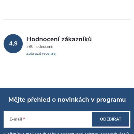
ý
p
i
Hodnocení zákazníků
s
4,9
290 hodnocení
u
Zobrazit recenze
Mějte přehled o novinkách v programu
Z
E-mail
ODEBÍRAT
á