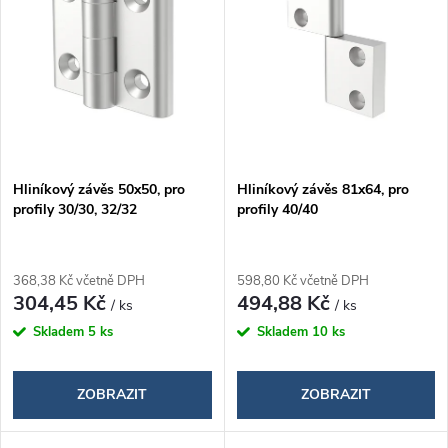
e
p
Abecedně
n
i
í
s
p
p
Hliníkový závěs 50x50, pro
Hliníkový závěs 81x64, pro
r
profily 30/30, 32/32
profily 40/40
r
o
o
368,38 Kč včetně DPH
598,80 Kč včetně DPH
d
304,45 Kč
494,88 Kč
/ ks
/ ks
d
Skladem
5 ks
Skladem
10 ks
u
u
k
ZOBRAZIT
ZOBRAZIT
k