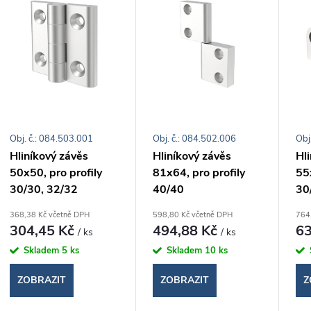
e
ý
n
p
p
s
r
Obj. č.: 084.503.001
Obj. č.: 084.502.006
Obj
p
Hliníkový závěs
Hliníkový závěs
Hl
o
50x50, pro profily
81x64, pro profily
55x
r
30/30, 32/32
40/40
30
d
o
368,38 Kč včetně DPH
598,80 Kč včetně DPH
764
304,45 Kč
494,88 Kč
63
/ ks
/ ks
u
d
Skladem
5 ks
Skladem
10 ks
k
ZOBRAZIT
ZOBRAZIT
Z
u