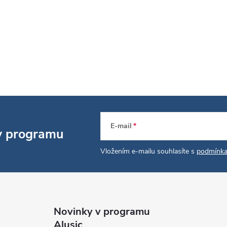
p
v
k
y
v
ý
E-mail
 v programu
p
Vložením e-mailu souhlasíte s
podmínka
s
u
Novinky v programu
Alusic