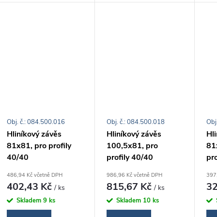
t
k
ů
t
ů
Obj. č.: 084.500.016
Obj. č.: 084.500.018
Obj
Hliníkový závěs
Hliníkový závěs
Hl
81x81, pro profily
100,5x81, pro
81x
40/40
profily 40/40
pro
486,94 Kč včetně DPH
986,96 Kč včetně DPH
397
402,43 Kč
815,67 Kč
32
/ ks
/ ks
Skladem
9 ks
Skladem
10 ks