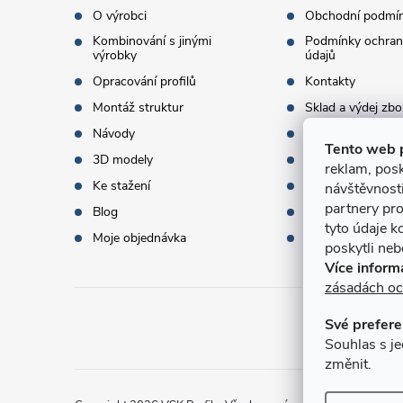
t
O výrobci
Obchodní podmí
Kombinování s jinými
Podmínky ochran
í
výrobky
údajů
Opracování profilů
Kontakty
Montáž struktur
Sklad a výdej zbo
Návody
Objednací množst
Tento web 
3D modely
Termíny dodání
reklam, posk
Ke stažení
Doprava a platba
návštěvnost
partnery pro
Blog
Dárky k objednáv
tyto údaje k
Moje objednávka
Slovník pojmů
poskytli nebo
Více inform
zásadách oc
Své prefere
Přijí
Souhlas s je
změnit.