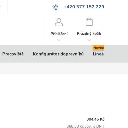
+420 377 152 229
info@vsk-profily.cz
NÁKUPNÍ
KOŠÍK
Prázdný košík
Přihlášení
Pracoviště
Konfigurátor dopravníků
Lineární pohony
304,45 Kč
368,38 Kč včetně DPH