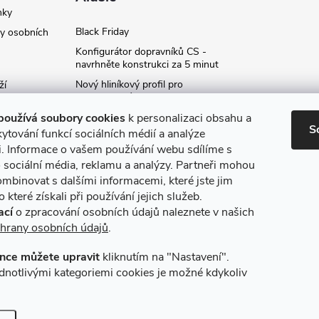
nky
Black Friday
y osobních
Konfigurátor dopravníků CS -
navrhněte konstrukci za 5 minut
Nový hliníkový profil pro
ží
fotovoltaické panely - kvalita za
ví
příznivou cenu!
používá soubory cookies
k personalizaci obsahu a
S
Moje označení objednávky
ytování funkcí sociálních médií a analýze
i. Informace o vašem používání webu sdílíme s
Rozšíření produktové série
stojanů SP
 sociální média, reklamu a analýzy. Partneři mohou
ce
ombinovat s dalšími informacemi, které jste jim
Archiv
 které získali při používání jejich služeb.
ací
o zpracování osobních údajů naleznete v našich
hrany osobních údajů
.
nce můžete upravit
kliknutím na "Nastavení".
máme online platby
Způsoby dopravy
dnotlivými kategoriemi cookies je možné kdykoliv