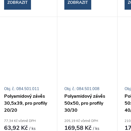
ZOBRAZIT
ZOBRAZIT
Z
Obj. č.: 084.501.011
Obj. č.: 084.501.008
Obj
Polyamidový závěs
Polyamidový závěs
Po
30,5x39, pro profily
50x50, pro profily
50x
20/20
30/30
40
77,34 Kč včetně DPH
205,19 Kč včetně DPH
210
63,92 Kč
169,58 Kč
17
/ ks
/ ks