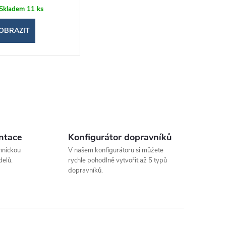
Skladem
11 ks
OBRAZIT
ntace
Konfigurátor dopravníků
hnickou
V našem konfigurátoru si můžete
elů.
rychle pohodlně vytvořit až 5 typů
dopravníků.