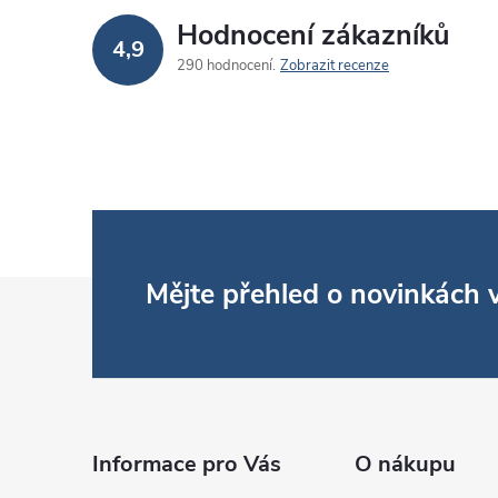
Hodnocení zákazníků
4,9
r
290 hodnocení
Zobrazit recenze
Z
Mějte přehled o novinkách
i
á
p
a
Informace pro Vás
O nákupu