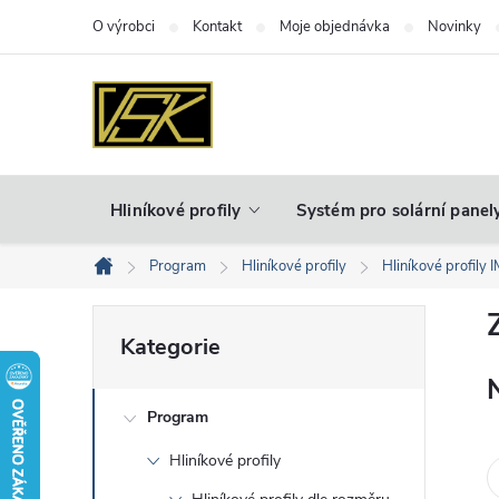
Přejít
O výrobci
Kontakt
Moje objednávka
Novinky
na
obsah
Hliníkové profily
Systém pro solární panel
Program
Hliníkové profily
Hliníkové profily 
Domů
P
Přeskočit
Kategorie
kategorie
o
Program
s
Hliníkové profily
t