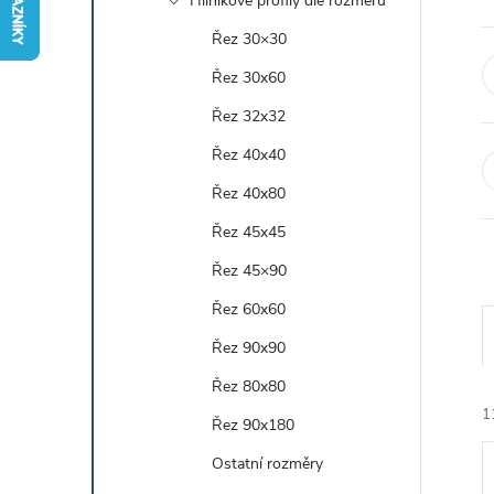
Hliníkové profily dle rozměru
r
Řez 30×30
Řez 30x60
a
Řez 32x32
n
Řez 40x40
Řez 40x80
n
Řez 45x45
í
Řez 45×90
Řez 60x60
p
Řez 90x90
a
Řez 80x80
1
n
Řez 90x180
Ostatní rozměry