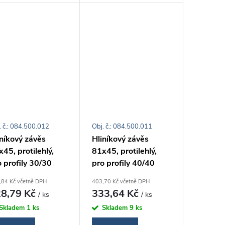
. č.: 084.500.012
Obj. č.: 084.500.011
iníkový závěs
Hliníkový závěs
45, protilehlý,
81x45, protilehlý,
 profily 30/30
pro profily 40/40
,84 Kč včetně DPH
403,70 Kč včetně DPH
8,79 Kč
333,64 Kč
/ ks
/ ks
Skladem
1 ks
Skladem
9 ks