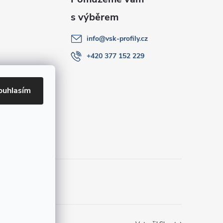
info
@
vsk-profily.cz
+420 377 152 229
ouhlasím