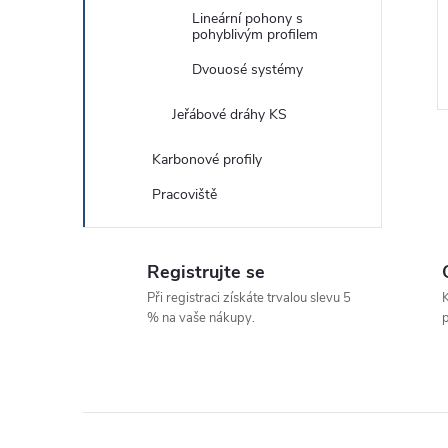
Lineární pohony s
pohyblivým profilem
Dvouosé systémy
Jeřábové dráhy KS
Karbonové profily
Pracoviště
l
Registrujte se
Při registraci získáte trvalou slevu 5
K
% na vaše nákupy.
p
í