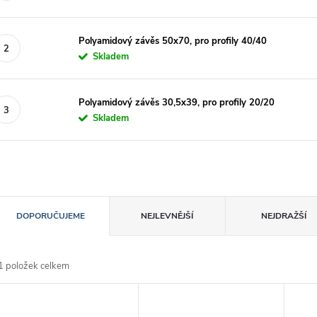
Polyamidový závěs 50x70, pro profily 40/40
Skladem
Polyamidový závěs 30,5x39, pro profily 20/20
Skladem
Ř
DOPORUČUJEME
NEJLEVNĚJŠÍ
NEJDRAŽŠÍ
a
1
položek celkem
z
V