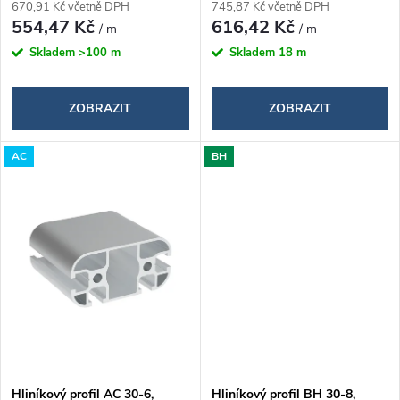
o
670,91 Kč včetně DPH
745,87 Kč včetně DPH
d
554,47 Kč
616,42 Kč
/ m
/ m
d
Skladem
>100 m
Skladem
18 m
u
u
k
ZOBRAZIT
ZOBRAZIT
k
t
AC
BH
t
ů
ů
Hliníkový profil AC 30-6,
Hliníkový profil BH 30-8,