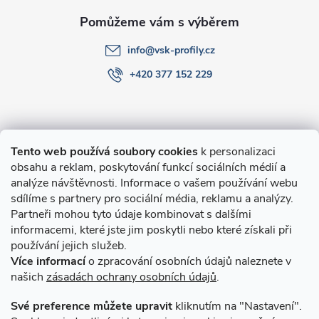
info
@
vsk-profily.cz
+420 377 152 229
Informace pro Vás
Tento web používá soubory cookies
k personalizaci
obsahu a reklam, poskytování funkcí sociálních médií a
O nákupu
analýze návštěvnosti. Informace o vašem používání webu
sdílíme s partnery pro sociální média, reklamu a analýzy.
Partneři mohou tyto údaje kombinovat s dalšími
Novinky v programu Alusic
informacemi, které jste jim poskytli nebo které získali při
používání jejich služeb.
Archiv
Více informací
o zpracování osobních údajů naleznete v
našich
zásadách ochrany osobních údajů
.
Přijímáme online platby
Své preference můžete upravit
kliknutím na "Nastavení".