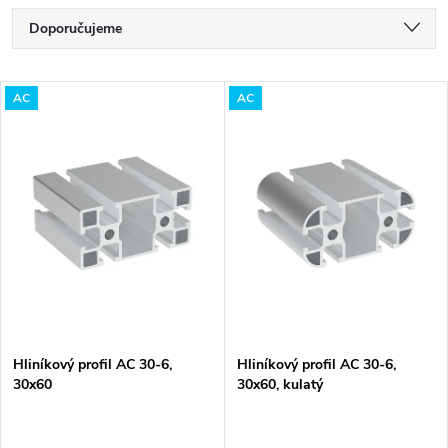
Ř
Doporučujeme
a
Nejlevnější
V
AC
AC
Nejdražší
z
ý
Nejprodávanější
e
p
Abecedně
n
i
í
s
p
p
Hliníkový profil AC 30-6,
Hliníkový profil AC 30-6,
r
30x60
30x60, kulatý
r
o