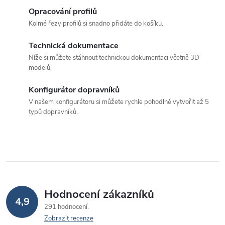
á
Opracování profilů
Kolmé řezy profilů si snadno přidáte do košíku.
d
Technická dokumentace
a
Níže si můžete stáhnout technickou dokumentaci včetně 3D
c
modelů.
í
Konfigurátor dopravníků
p
V našem konfigurátoru si můžete rychle pohodlně vytvořit až 5
typů dopravníků.
r
v
k
y
v
Hodnocení zákazníků
4,9
291 hodnocení
ý
Zobrazit recenze