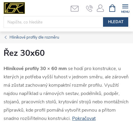
Přejít
NÁKUPNÍ
KOŠÍK
na
obsah
HLEDAT
Hliníkové profily dle rozměru
Řez 30x60
Hliníkové profily 30 × 60 mm
se hodí pro konstrukce, u
kterých je potřeba vyšší tuhost v jednom směru, ale zároveň
má zůstat zachovaný kompaktní rozměr profilu. Využití
najdou například u rámových sestav, podélníků, podpěr,
stojanů, pracovních stolů, krytování strojů nebo montážních
přípravků, kde profil pomáhá vytvořit pevnou a přitom
snadno rozšiřitelnou konstrukci.
Pokračovat