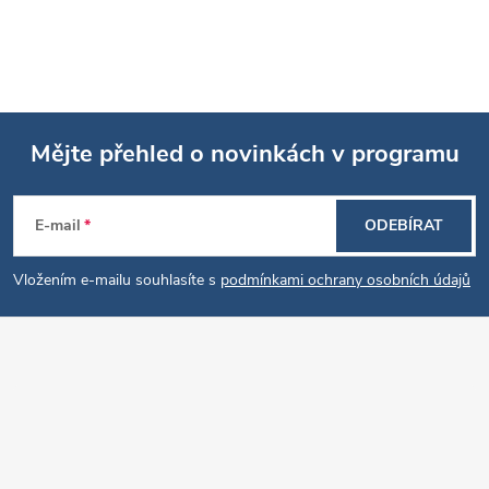
p
i
s
u
Mějte přehled o novinkách v programu
Z
E-mail
ODEBÍRAT
á
Vložením e-mailu souhlasíte s
podmínkami ochrany osobních údajů
p
a
t
í