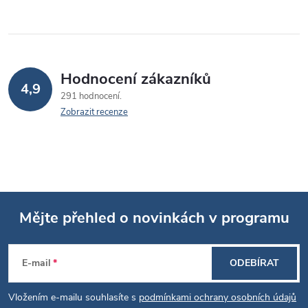
v
k
y
v
Hodnocení zákazníků
4,9
291 hodnocení
ý
Zobrazit recenze
p
i
s
u
Mějte přehled o novinkách v programu
Z
E-mail
ODEBÍRAT
á
Vložením e-mailu souhlasíte s
podmínkami ochrany osobních údajů