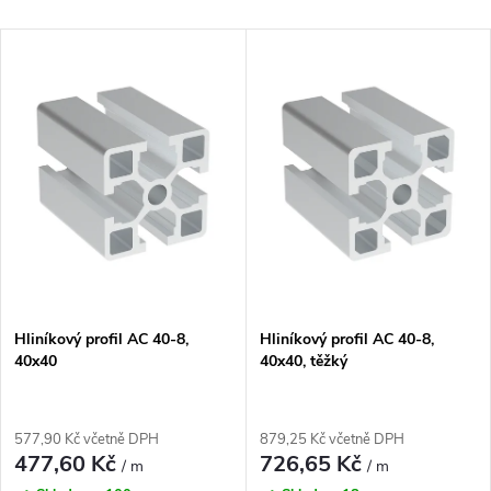
a
Nejlevnější
V
Nejdražší
z
ý
Nejprodávanější
e
p
Abecedně
n
i
í
s
p
p
Hliníkový profil AC 40-8,
Hliníkový profil AC 40-8,
r
40x40
40x40, těžký
r
o
o
577,90 Kč včetně DPH
879,25 Kč včetně DPH
d
477,60 Kč
726,65 Kč
/ m
/ m