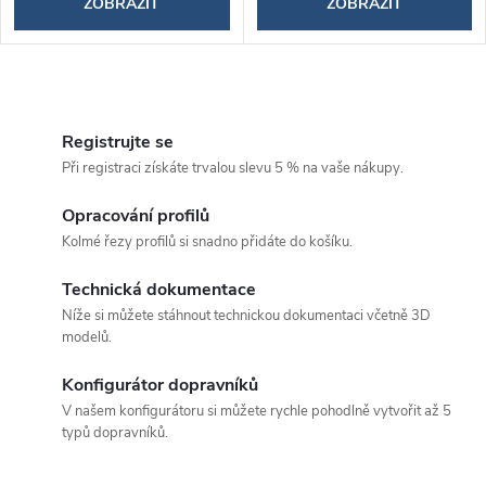
ZOBRAZIT
ZOBRAZIT
O
v
Registrujte se
Při registraci získáte trvalou slevu 5 % na vaše nákupy.
l
á
Opracování profilů
Kolmé řezy profilů si snadno přidáte do košíku.
d
Technická dokumentace
a
Níže si můžete stáhnout technickou dokumentaci včetně 3D
c
modelů.
í
Konfigurátor dopravníků
p
V našem konfigurátoru si můžete rychle pohodlně vytvořit až 5
typů dopravníků.
r