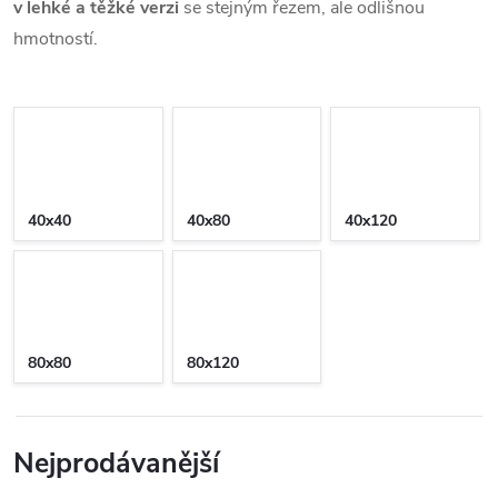
v lehké a těžké verzi
se stejným řezem, ale odlišnou
hmotností.
40x40
40x80
40x120
80x80
80x120
Nejprodávanější