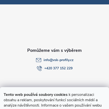
p
a
t
í
info
@
vsk-profily.cz
+420 377 152 229
Informace pro Vás
Tento web používá soubory cookies
k personalizaci
obsahu a reklam, poskytování funkcí sociálních médií a
O nákupu
analýze návštěvnosti. Informace o vašem používání webu