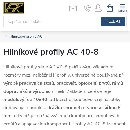
Přejít
NÁKUPNÍ
KOŠÍK
na
obsah
HLEDAT
Hliníkové profily AC
Hliníkové profily AC 40-8
Hliníkové profily série AC 40-8 patří svými základními
rozměry mezi nejběžnější profily, univerzálně používané
při
výrobě pracovních stolů, pracovišť, oplocení, krytů, rámů
dopravníků a výrobních linek
. Základem celé série je
modulový řez 40x40
, od kterého jsou odvozeny násobky
dodávaných profilů a
drážka shodného tvaru se šířkou 8
mm
, díky níž je možná vzájemná kombinace jednotlivých
profilů a spojovacích komponent. Profily AC 40-8 lze dodat