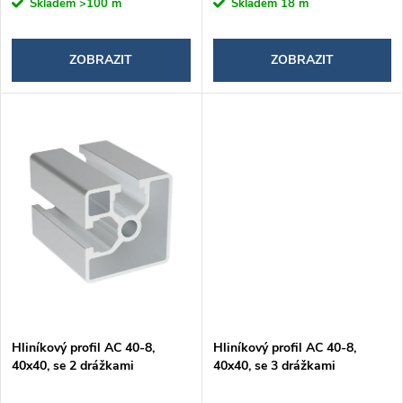
d
Skladem
>100 m
Skladem
18 m
u
u
k
ZOBRAZIT
ZOBRAZIT
k
t
t
ů
ů
Hliníkový profil AC 40-8,
Hliníkový profil AC 40-8,
40x40, se 2 drážkami
40x40, se 3 drážkami