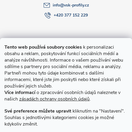
info
@
vsk-profily.cz
+420 377 152 229
Informace pro Vás
Tento web používá soubory cookies
k personalizaci
obsahu a reklam, poskytování funkcí sociálních médií a
O nákupu
analýze návštěvnosti. Informace o vašem používání webu
sdílíme s partnery pro sociální média, reklamu a analýzy.
Partneři mohou tyto údaje kombinovat s dalšími
Novinky v programu Alusic
informacemi, které jste jim poskytli nebo které získali při
používání jejich služeb.
Archiv
Více informací
o zpracování osobních údajů naleznete v
našich
zásadách ochrany osobních údajů
.
Přijímáme online platby
Své preference můžete upravit
kliknutím na "Nastavení".
Souhlas s jednotlivými kategoriemi cookies je možné
kdykoliv změnit.
Způsoby dopravy