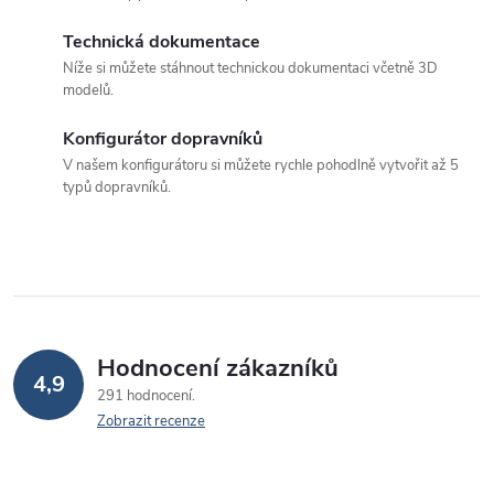
v
p
á
Technická dokumentace
r
Níže si můžete stáhnout technickou dokumentaci včetně 3D
n
modelů.
v
í
k
Konfigurátor dopravníků
V našem konfigurátoru si můžete rychle pohodlně vytvořit až 5
y
typů dopravníků.
v
ý
p
i
Hodnocení zákazníků
s
4,9
291 hodnocení
u
Zobrazit recenze