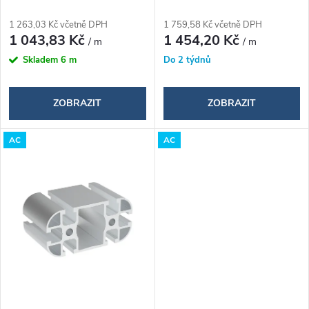
o
o
1 263,03 Kč včetně DPH
1 759,58 Kč včetně DPH
d
1 043,83 Kč
1 454,20 Kč
/ m
/ m
d
Skladem
6 m
Do 2 týdnů
u
u
k
ZOBRAZIT
ZOBRAZIT
k
t
AC
AC
t
ů
ů