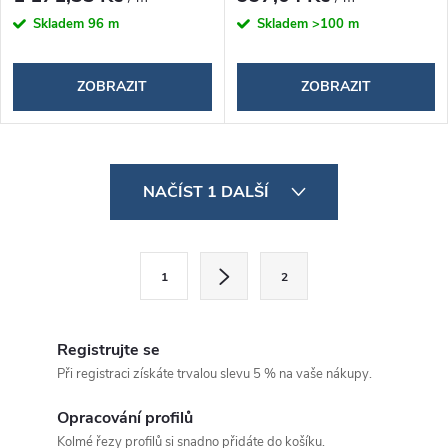
Skladem
96 m
Skladem
>100 m
ZOBRAZIT
ZOBRAZIT
O
NAČÍST 1 DALŠÍ
v
l
S
1
2
á
t
d
r
á
Registrujte se
a
n
Při registraci získáte trvalou slevu 5 % na vaše nákupy.
c
k
Opracování profilů
í
o
Kolmé řezy profilů si snadno přidáte do košíku.