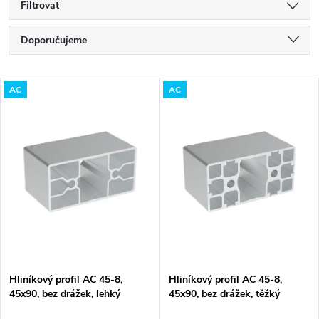
Filtrovat
Ř
Doporučujeme
a
Nejlevnější
V
AC
AC
Nejdražší
z
ý
Nejprodávanější
e
p
Abecedně
n
i
í
s
p
p
Hliníkový profil AC 45-8,
Hliníkový profil AC 45-8,
r
45x90, bez drážek, lehký
45x90, bez drážek, těžký
r