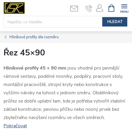
Přejít
NÁKUPNÍ
KOŠÍK
na
obsah
HLEDAT
Hliníkové profily dle rozměru
Řez 45×90
Hliníkové profily 45 × 90 mm
jsou vhodné pro pevnější
rámové sestavy, podélné nosníky, podpěry, pracovní stoly,
montážní pracoviště, strojní kryty nebo konstrukce s
vyššími nároky na tuhost v jednom směru. Obdélníkový
průřez se dobře uplatní tam, kde je potřeba vytvořit stabilní
základ konstrukce, pevnou příčku nebo nosný prvek bez
zbytečného navýšení rozměru ve všech směrech.
Pokračovat