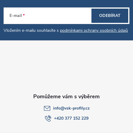
Z
E-mail
ODEBÍRAT
á
Vložením e-mailu souhlasíte s
podmínkami ochrany osobních údajů
p
a
t
í
info
@
vsk-profily.cz
+420 377 152 229