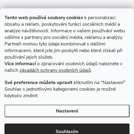
Informace pro Vás
Tento web používá soubory cookies
k personalizaci
obsahu a reklam, poskytování funkcí sociálních médií a
O nákupu
analýze návštěvnosti. Informace o vašem používání webu
sdílíme s partnery pro sociální média, reklamu a analýzy.
Partneři mohou tyto údaje kombinovat s dalšími
Novinky v programu Alusic
informacemi, které jste jim poskytli nebo které získali při
používání jejich služeb.
Archiv
Více informací
o zpracování osobních údajů naleznete v
našich
zásadách ochrany osobních údajů
.
Přijímáme online platby
Své preference můžete upravit
kliknutím na "Nastavení".
Souhlas s jednotlivými kategoriemi cookies je možné
kdykoliv změnit.
Způsoby dopravy
Nastavení
Copyright 2026
VSK Profily
. Všechna práva vyhrazena.
Souhlasím