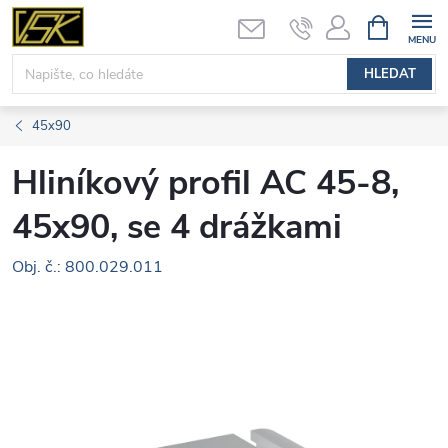
Přejít
NÁKUPNÍ
KOŠÍK
na
obsah
HLEDAT
45x90
Hliníkový profil AC 45-8,
45x90, se 4 drážkami
Obj. č.: 800.029.011