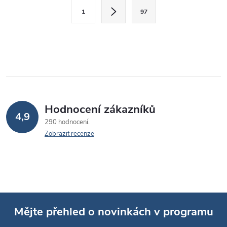
S
1
97
á
t
d
r
á
a
n
c
k
í
o
v
p
Hodnocení zákazníků
4,9
á
r
290 hodnocení
n
Zobrazit recenze
v
í
k
y
v
Mějte přehled o novinkách v programu
ý