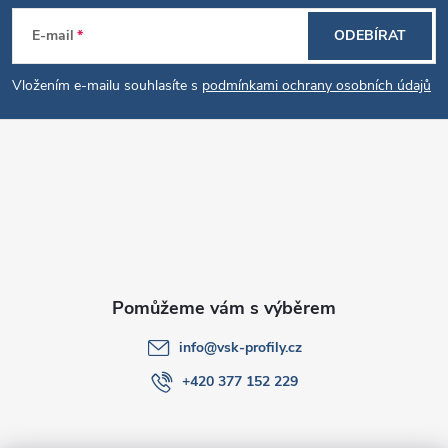
Z
p
E-mail
ODEBÍRAT
i
á
s
Vložením e-mailu souhlasíte s
podmínkami ochrany osobních údajů
p
u
a
t
í
info
@
vsk-profily.cz
+420 377 152 229