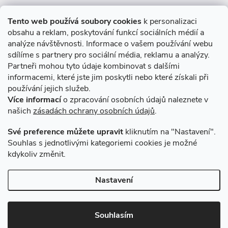
Informace pro Vás
Tento web používá soubory cookies
k personalizaci
obsahu a reklam, poskytování funkcí sociálních médií a
O nákupu
analýze návštěvnosti. Informace o vašem používání webu
sdílíme s partnery pro sociální média, reklamu a analýzy.
Partneři mohou tyto údaje kombinovat s dalšími
Novinky v programu Alusic
informacemi, které jste jim poskytli nebo které získali při
používání jejich služeb.
Archiv
Více informací
o zpracování osobních údajů naleznete v
našich
zásadách ochrany osobních údajů
.
Přijímáme online platby
Své preference můžete upravit
kliknutím na "Nastavení".
Souhlas s jednotlivými kategoriemi cookies je možné
kdykoliv změnit.
Způsoby dopravy
Nastavení
Copyright 2026
VSK Profily
. Všechna práva vyhrazena.
Souhlasím
Vytvořil Shoptet