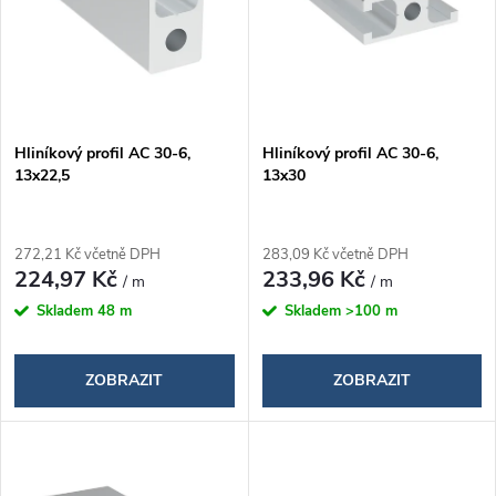
n
i
í
s
p
p
Hliníkový profil AC 30-6,
Hliníkový profil AC 30-6,
r
13x22,5
13x30
r
o
o
272,21 Kč včetně DPH
283,09 Kč včetně DPH
d
224,97 Kč
233,96 Kč
/ m
/ m
d
Skladem
48 m
Skladem
>100 m
u
u
k
ZOBRAZIT
ZOBRAZIT
k
t
t