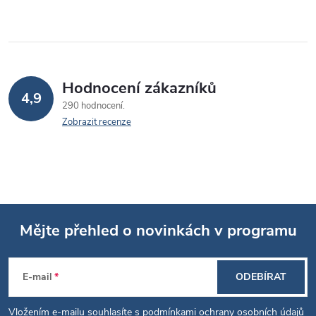
Hodnocení zákazníků
4,9
290 hodnocení
Zobrazit recenze
Mějte přehled o novinkách v programu
Z
E-mail
ODEBÍRAT
á
Vložením e-mailu souhlasíte s
podmínkami ochrany osobních údajů