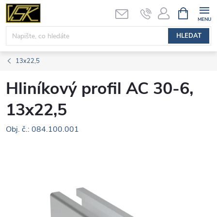
Přejít
NÁKUPNÍ
KOŠÍK
na
obsah
HLEDAT
13x22,5
Hliníkový profil AC 30-6,
13x22,5
Obj. č.: 084.100.001