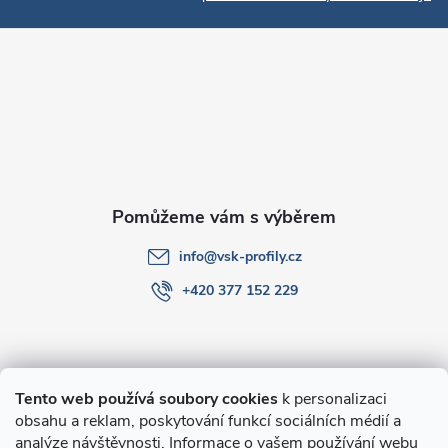
p
a
t
í
info
@
vsk-profily.cz
+420 377 152 229
Informace pro Vás
Tento web používá soubory cookies
k personalizaci
obsahu a reklam, poskytování funkcí sociálních médií a
O nákupu
analýze návštěvnosti. Informace o vašem používání webu