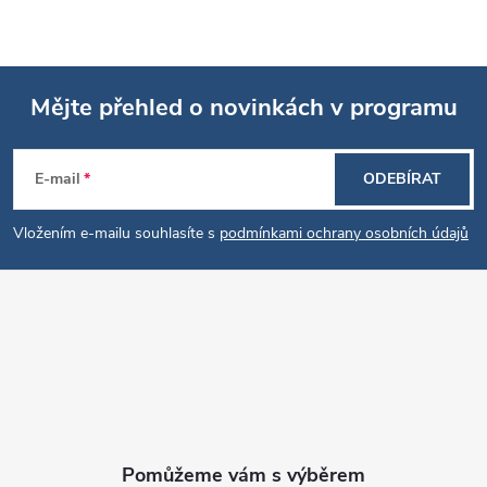
Mějte přehled o novinkách v programu
Z
E-mail
ODEBÍRAT
á
Vložením e-mailu souhlasíte s
podmínkami ochrany osobních údajů
p
a
t
í