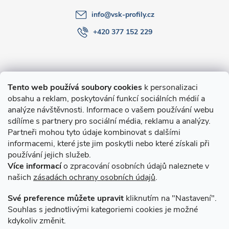
info
@
vsk-profily.cz
+420 377 152 229
Informace pro Vás
Tento web používá soubory cookies
k personalizaci
obsahu a reklam, poskytování funkcí sociálních médií a
O nákupu
analýze návštěvnosti. Informace o vašem používání webu
sdílíme s partnery pro sociální média, reklamu a analýzy.
Partneři mohou tyto údaje kombinovat s dalšími
Novinky v programu Alusic
informacemi, které jste jim poskytli nebo které získali při
používání jejich služeb.
Archiv
Více informací
o zpracování osobních údajů naleznete v
našich
zásadách ochrany osobních údajů
.
Přijímáme online platby
Své preference můžete upravit
kliknutím na "Nastavení".
Souhlas s jednotlivými kategoriemi cookies je možné
kdykoliv změnit.
Způsoby dopravy