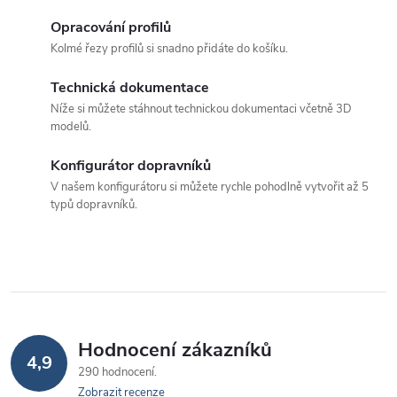
c
k
Opracování profilů
í
o
Kolmé řezy profilů si snadno přidáte do košíku.
v
p
á
Technická dokumentace
r
Níže si můžete stáhnout technickou dokumentaci včetně 3D
n
modelů.
v
í
k
Konfigurátor dopravníků
V našem konfigurátoru si můžete rychle pohodlně vytvořit až 5
y
typů dopravníků.
v
ý
p
i
Hodnocení zákazníků
s
4,9
290 hodnocení
u
Zobrazit recenze