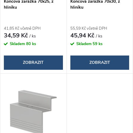
Koncová zarážka 70x25, z
Koncová zarážka 70x30, z
r
hliníku
hliníku
r
o
o
41,85 Kč včetně DPH
55,59 Kč včetně DPH
d
34,59 Kč
45,94 Kč
/ ks
/ ks
d
Skladem
80 ks
Skladem
59 ks
u
u
k
ZOBRAZIT
ZOBRAZIT
k
t
t
ů
ů