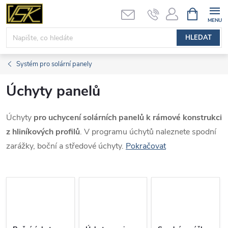
Přejít
NÁKUPNÍ
KOŠÍK
na
obsah
HLEDAT
Systém pro solární panely
Úchyty panelů
Úchyty
pro uchycení solárních panelů k rámové konstrukci
z hliníkových profilů
. V programu úchytů naleznete spodní
zarážky, boční a středové úchyty.
Pokračovat