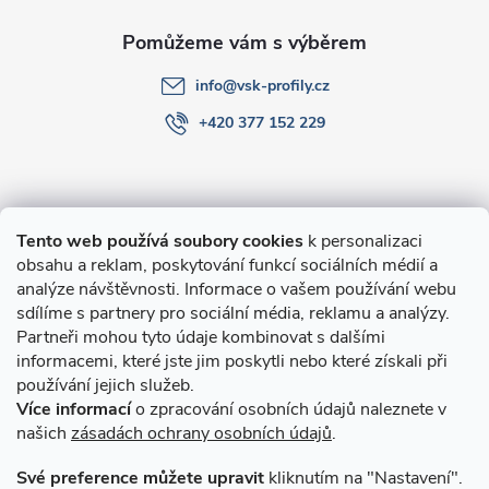
info
@
vsk-profily.cz
+420 377 152 229
Informace pro Vás
Tento web používá soubory cookies
k personalizaci
obsahu a reklam, poskytování funkcí sociálních médií a
O nákupu
analýze návštěvnosti. Informace o vašem používání webu
sdílíme s partnery pro sociální média, reklamu a analýzy.
Partneři mohou tyto údaje kombinovat s dalšími
Novinky v programu Alusic
informacemi, které jste jim poskytli nebo které získali při
používání jejich služeb.
Archiv
Více informací
o zpracování osobních údajů naleznete v
našich
zásadách ochrany osobních údajů
.
Přijímáme online platby
Své preference můžete upravit
kliknutím na "Nastavení".