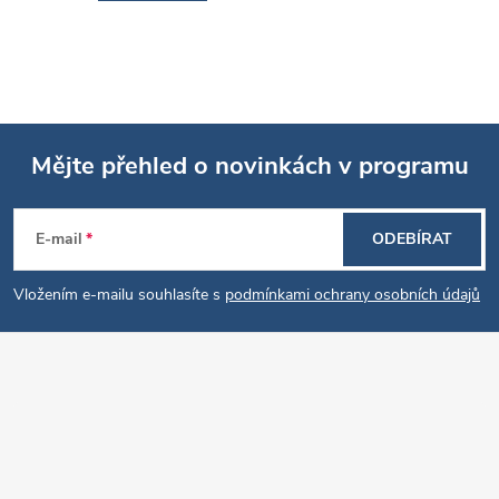
Mějte přehled o novinkách v programu
Z
E-mail
ODEBÍRAT
á
Vložením e-mailu souhlasíte s
podmínkami ochrany osobních údajů
p
a
t
í