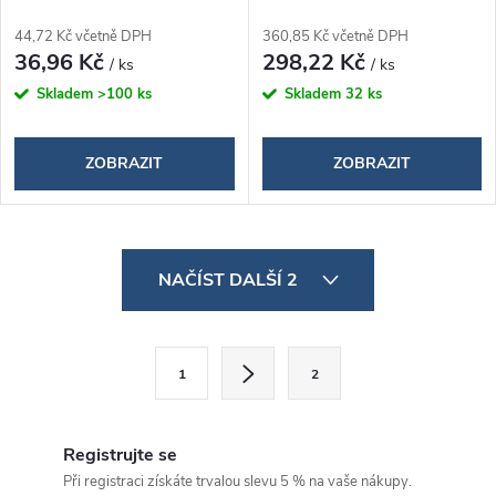
44,72 Kč včetně DPH
360,85 Kč včetně DPH
36,96 Kč
298,22 Kč
/ ks
/ ks
Skladem
>100 ks
Skladem
32 ks
ZOBRAZIT
ZOBRAZIT
O
NAČÍST DALŠÍ 2
v
l
S
1
2
á
t
d
r
á
Registrujte se
a
n
Při registraci získáte trvalou slevu 5 % na vaše nákupy.