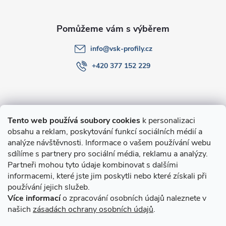
í
info
@
vsk-profily.cz
+420 377 152 229
Informace pro Vás
Tento web používá soubory cookies
k personalizaci
obsahu a reklam, poskytování funkcí sociálních médií a
O nákupu
analýze návštěvnosti. Informace o vašem používání webu
sdílíme s partnery pro sociální média, reklamu a analýzy.
Partneři mohou tyto údaje kombinovat s dalšími
Novinky v programu Alusic
informacemi, které jste jim poskytli nebo které získali při
používání jejich služeb.
Archiv
Více informací
o zpracování osobních údajů naleznete v
našich
zásadách ochrany osobních údajů
.
Přijímáme online platby