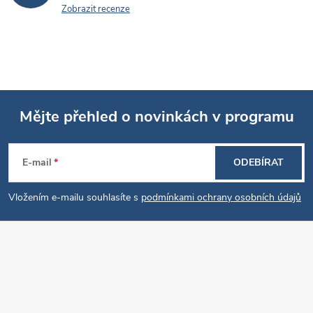
Zobrazit recenze
Mějte přehled o novinkách v programu
Z
E-mail
ODEBÍRAT
á
Vložením e-mailu souhlasíte s
podmínkami ochrany osobních údajů
p
a
t