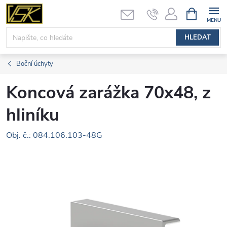
Přejít
NÁKUPNÍ
KOŠÍK
na
obsah
HLEDAT
Boční úchyty
Koncová zarážka 70x48, z
hliníku
Obj. č.: 084.106.103-48G