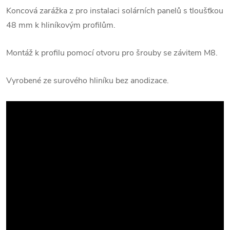
Koncová zarážka z pro instalaci solárních panelů s tloušťkou
48 mm k hliníkovým profilům.
Montáž k profilu pomocí otvoru pro šrouby se závitem M8.
Vyrobené ze surového hliníku bez anodizace.