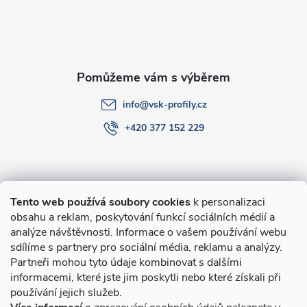
t
í
info
@
vsk-profily.cz
+420 377 152 229
Informace pro Vás
Tento web používá soubory cookies
k personalizaci
obsahu a reklam, poskytování funkcí sociálních médií a
O nákupu
analýze návštěvnosti. Informace o vašem používání webu
sdílíme s partnery pro sociální média, reklamu a analýzy.
Partneři mohou tyto údaje kombinovat s dalšími
Novinky v programu Alusic
informacemi, které jste jim poskytli nebo které získali při
používání jejich služeb.
Archiv