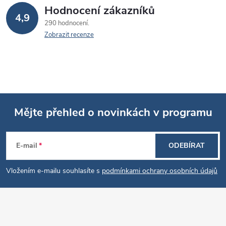
Hodnocení zákazníků
4,9
290 hodnocení
Zobrazit recenze
Mějte přehled o novinkách v programu
Z
E-mail
ODEBÍRAT
á
Vložením e-mailu souhlasíte s
podmínkami ochrany osobních údajů
p
a