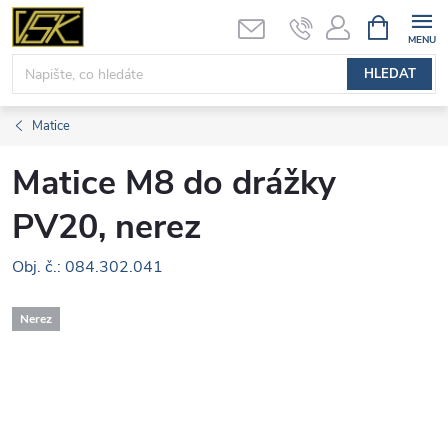
Přejít
NÁKUPNÍ
KOŠÍK
na
obsah
HLEDAT
Matice
Matice M8 do drážky
PV20, nerez
Obj. č.: 084.302.041
Nerez