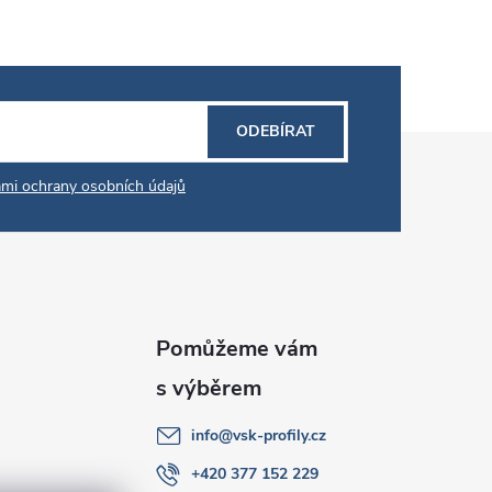
ODEBÍRAT
mi ochrany osobních údajů
info
@
vsk-profily.cz
+420 377 152 229