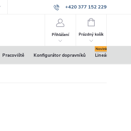
+420 377 152 229
info@vsk-profily.cz
NÁKUPNÍ
KOŠÍK
Prázdný košík
Přihlášení
Pracoviště
Konfigurátor dopravníků
Lineární pohony