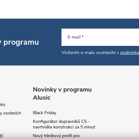
E-mail
 v programu
Vložením e-mailu souhlasíte s
podmínka
Novinky v programu
Alusic
nky
Black Friday
y osobních
Konfigurátor dopravníků CS -
navrhněte konstrukci za 5 minut
Nový hliníkový profil pro
ží