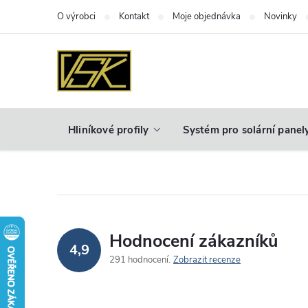
Přejít
O výrobci
Kontakt
Moje objednávka
Novinky
na
obsah
Hliníkové profily
Systém pro solární panel
Hodnocení zákazníků
4,9
291 hodnocení
Zobrazit recenze