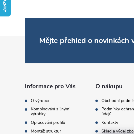
Z
Mějte přehled o novinkách
á
p
a
Informace pro Vás
O nákupu
t
O výrobci
Obchodní podmí
Kombinování s jinými
Podmínky ochran
í
výrobky
údajů
Opracování profilů
Kontakty
Montáž struktur
Sklad a výdej zbo