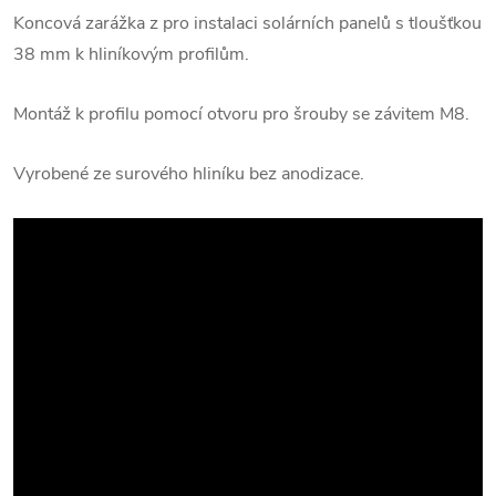
Koncová zarážka z pro instalaci solárních panelů s tloušťkou
38 mm k hliníkovým profilům.
Montáž k profilu pomocí otvoru pro šrouby se závitem M8.
Vyrobené ze surového hliníku bez anodizace.