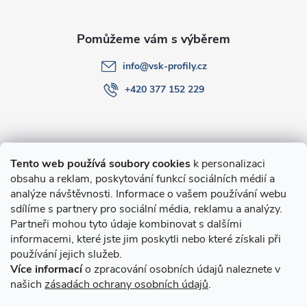
í
info
@
vsk-profily.cz
+420 377 152 229
Informace pro Vás
Tento web používá soubory cookies
k personalizaci
obsahu a reklam, poskytování funkcí sociálních médií a
O nákupu
analýze návštěvnosti. Informace o vašem používání webu
sdílíme s partnery pro sociální média, reklamu a analýzy.
Partneři mohou tyto údaje kombinovat s dalšími
Novinky v programu Alusic
informacemi, které jste jim poskytli nebo které získali při
používání jejich služeb.
Archiv
Více informací
o zpracování osobních údajů naleznete v
našich
zásadách ochrany osobních údajů
.
Přijímáme online platby