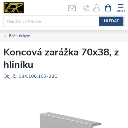
Přejít
NÁKUPNÍ
KOŠÍK
na
obsah
HLEDAT
Boční úchyty
Koncová zarážka 70x38, z
hliníku
Obj. č.: 084.106.103-38G