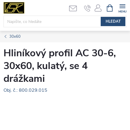
Přejít
NÁKUPNÍ
KOŠÍK
na
obsah
HLEDAT
30x60
Hliníkový profil AC 30-6,
30x60, kulatý, se 4
drážkami
Obj. č.: 800.029.015