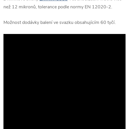
než 12 mikronů, tolerance podle normy EN 12020-2.
Možnost dodávky balení ve svazku obsahujícím 60 tyčí.