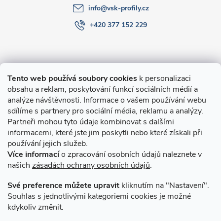
info
@
vsk-profily.cz
+420 377 152 229
Informace pro Vás
Tento web používá soubory cookies
k personalizaci
obsahu a reklam, poskytování funkcí sociálních médií a
O nákupu
analýze návštěvnosti. Informace o vašem používání webu
sdílíme s partnery pro sociální média, reklamu a analýzy.
Partneři mohou tyto údaje kombinovat s dalšími
Novinky v programu Alusic
informacemi, které jste jim poskytli nebo které získali při
používání jejich služeb.
Archiv
Více informací
o zpracování osobních údajů naleznete v
našich
zásadách ochrany osobních údajů
.
Přijímáme online platby
Své preference můžete upravit
kliknutím na "Nastavení".
Souhlas s jednotlivými kategoriemi cookies je možné
kdykoliv změnit.
Způsoby dopravy