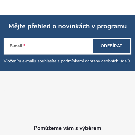
Mějte přehled o novinkách v programu
Z
E-mail
ODEBÍRAT
á
Vložením e-mailu souhlasíte s
podmínkami ochrany osobních údajů
p
a
t
í