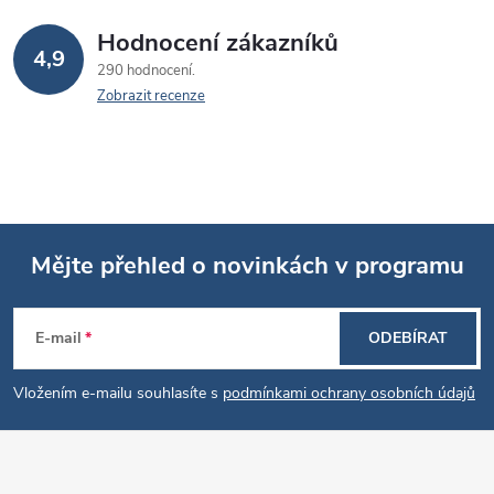
Hodnocení zákazníků
4,9
290 hodnocení
Zobrazit recenze
Mějte přehled o novinkách v programu
Z
E-mail
ODEBÍRAT
á
Vložením e-mailu souhlasíte s
podmínkami ochrany osobních údajů
p
a