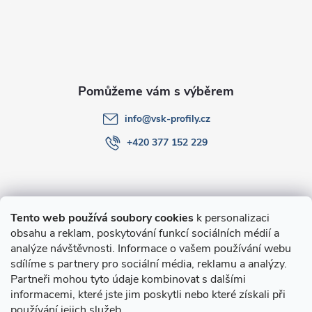
t
í
info
@
vsk-profily.cz
+420 377 152 229
Informace pro Vás
Tento web používá soubory cookies
k personalizaci
obsahu a reklam, poskytování funkcí sociálních médií a
O nákupu
analýze návštěvnosti. Informace o vašem používání webu
sdílíme s partnery pro sociální média, reklamu a analýzy.
Partneři mohou tyto údaje kombinovat s dalšími
Novinky v programu Alusic
informacemi, které jste jim poskytli nebo které získali při
používání jejich služeb.
Archiv