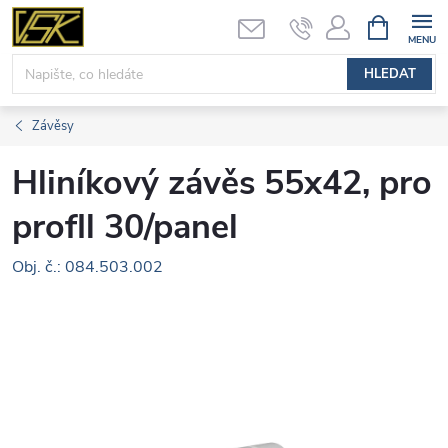
Přejít
NÁKUPNÍ
KOŠÍK
na
obsah
HLEDAT
Závěsy
Hliníkový závěs 55x42, pro
profll 30/panel
Obj. č.: 084.503.002