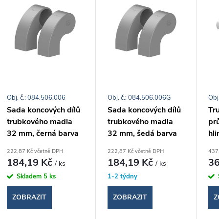
e
ý
n
p
p
s
r
Obj. č.: 084.506.006
Obj. č.: 084.506.006G
Obj
p
Sada koncových dílů
Sada koncových dílů
Tr
o
trubkového madla
trubkového madla
pr
r
32 mm, černá barva
32 mm, šedá barva
hli
d
o
222,87 Kč včetně DPH
222,87 Kč včetně DPH
437
184,19 Kč
184,19 Kč
36
/ ks
/ ks
u
d
Skladem
5 ks
1-2 týdny
k
ZOBRAZIT
ZOBRAZIT
Z
u