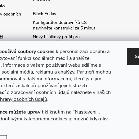
nky
Black Friday
y osobních
Konfigurátor dopravníků CS -
navrhněte konstrukci za 5 minut
Nový hliníkový profil pro
ží
fotovoltaické panely - kvalita za
ví
příznivou cenu!
používá soubory cookies
k personalizaci obsahu a
S
Moje označení objednávky
ytování funkcí sociálních médií a analýze
i. Informace o vašem používání webu sdílíme s
Rozšíření produktové série
stojanů SP
 sociální média, reklamu a analýzy. Partneři mohou
ce
ombinovat s dalšími informacemi, které jste jim
Archiv
 které získali při používání jejich služeb.
ací
o zpracování osobních údajů naleznete v našich
hrany osobních údajů
.
nce můžete upravit
kliknutím na "Nastavení".
máme online platby
Způsoby dopravy
dnotlivými kategoriemi cookies je možné kdykoliv