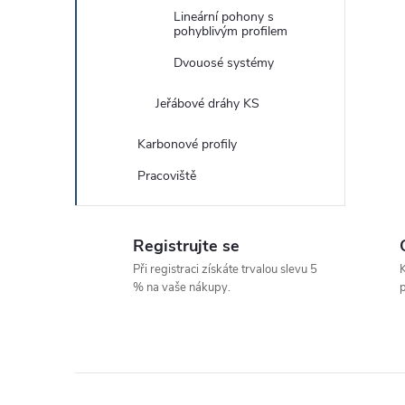
Lineární pohony s
pohyblivým profilem
Dvouosé systémy
Jeřábové dráhy KS
Karbonové profily
Pracoviště
Registrujte se
Při registraci získáte trvalou slevu 5
K
% na vaše nákupy.
p