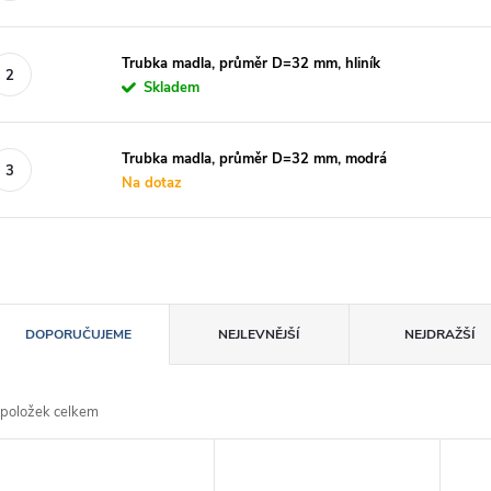
Trubka madla, průměr D=32 mm, hliník
Skladem
Trubka madla, průměr D=32 mm, modrá
Na dotaz
Ř
DOPORUČUJEME
NEJLEVNĚJŠÍ
NEJDRAŽŠÍ
a
položek celkem
z
V