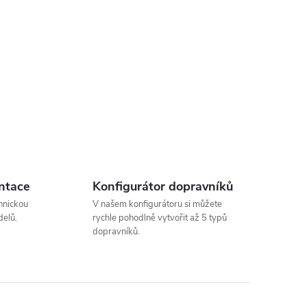
ntace
Konfigurátor dopravníků
hnickou
V našem konfigurátoru si můžete
elů.
rychle pohodlně vytvořit až 5 typů
dopravníků.