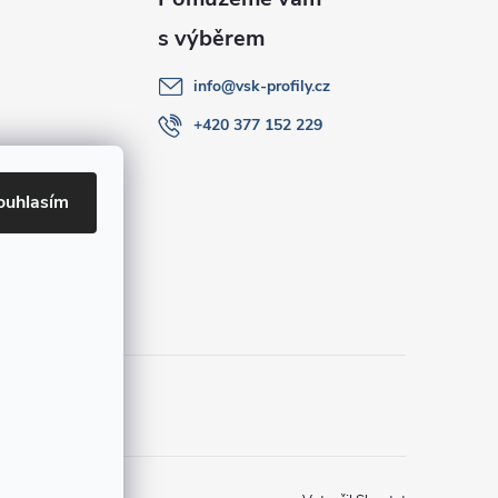
info
@
vsk-profily.cz
+420 377 152 229
ouhlasím