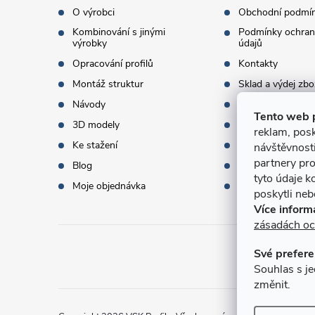
t
O výrobci
Obchodní podmí
Kombinování s jinými
Podmínky ochran
í
výrobky
údajů
Opracování profilů
Kontakty
Montáž struktur
Sklad a výdej zbo
Návody
Objednací množst
Tento web 
3D modely
Termíny dodání
reklam, posk
Ke stažení
Doprava a platba
návštěvnost
partnery pro
Blog
Dárky k objednáv
tyto údaje k
Moje objednávka
Slovník pojmů
poskytli nebo
Více inform
zásadách oc
Své prefere
Přijí
Souhlas s je
změnit.