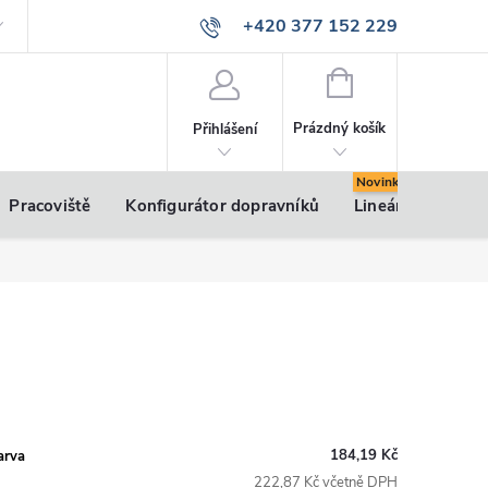
+420 377 152 229
info@vsk-profily.cz
NÁKUPNÍ
KOŠÍK
Prázdný košík
Přihlášení
Pracoviště
Konfigurátor dopravníků
Lineární pohony
184,19 Kč
arva
222,87 Kč včetně DPH