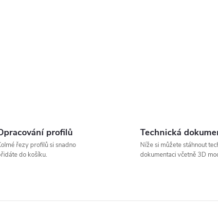
Opracování profilů
Technická dokume
olmé řezy profilů si snadno
Níže si můžete stáhnout tec
řidáte do košíku.
dokumentaci včetně 3D mod