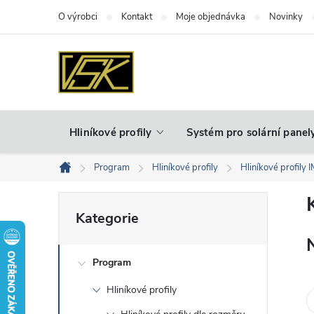
Přejít
O výrobci
Kontakt
Moje objednávka
Novinky
na
obsah
Hliníkové profily
Systém pro solární panel
Program
Hliníkové profily
Hliníkové profily 
Domů
P
Přeskočit
Kategorie
kategorie
o
Program
s
Hliníkové profily
t