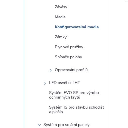
Závěsy
Madla
Konfigurovatelná madla
Zámky
l
Plynové pružiny
Spínače polohy
Opracování profilů
LED osvětlení HT
í
Systém EVO SP pro výrobu
ochranných krytů
Systém IS pro stavbu schodišť
a plošin
r
Systém pro solární panely