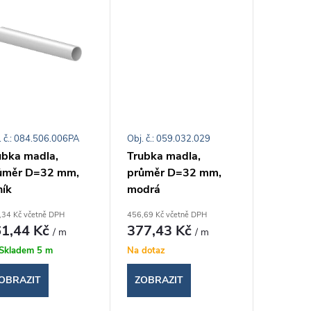
. č.: 084.506.006PA
Obj. č.: 059.032.029
ubka madla,
Trubka madla,
ůměr D=32 mm,
průměr D=32 mm,
ník
modrá
,34 Kč včetně DPH
456,69 Kč včetně DPH
1,44 Kč
377,43 Kč
/ m
/ m
Skladem
5 m
Na dotaz
OBRAZIT
ZOBRAZIT