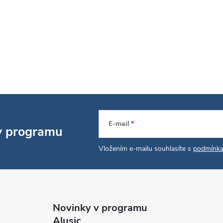
E-mail
 v programu
Vložením e-mailu souhlasíte s
podmínka
Novinky v programu
Alusic