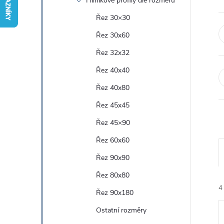
Hliníkové profily dle rozměru
r
Řez 30×30
Řez 30x60
a
Řez 32x32
n
Řez 40x40
Řez 40x80
n
Řez 45x45
í
Řez 45×90
Řez 60x60
p
Řez 90x90
a
Řez 80x80
4
n
Řez 90x180
Ostatní rozměry