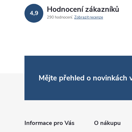
Hodnocení zákazníků
4,9
290 hodnocení
Zobrazit recenze
Z
Mějte přehled o novinkách
á
p
a
Informace pro Vás
O nákupu