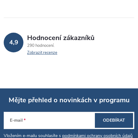
Hodnocení zákazníků
4,9
290 hodnocení
Zobrazit recenze
Mějte přehled o novinkách v programu
Z
E-mail
ODEBÍRAT
á
Vložením e-mailu souhlasíte s
podmínkami ochrany osobních údajů