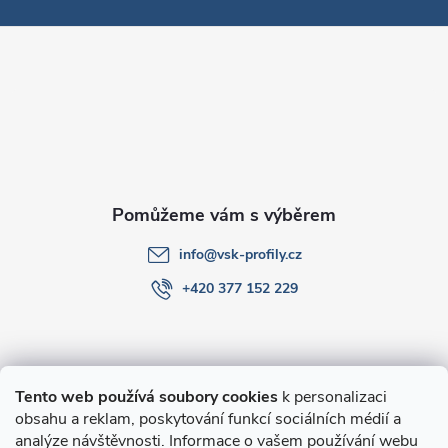
p
a
t
í
info
@
vsk-profily.cz
+420 377 152 229
Informace pro Vás
Tento web používá soubory cookies
k personalizaci
obsahu a reklam, poskytování funkcí sociálních médií a
O nákupu
analýze návštěvnosti. Informace o vašem používání webu