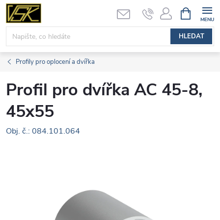
Přejít
NÁKUPNÍ
KOŠÍK
na
obsah
HLEDAT
Profily pro oplocení a dvířka
Profil pro dvířka AC 45-8,
45x55
Obj. č.: 084.101.064