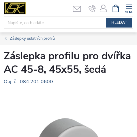
Přejít
NÁKUPNÍ
KOŠÍK
na
obsah
HLEDAT
Záslepky ostatních profilů
Záslepka profilu pro dvířka
AC 45-8, 45x55, šedá
Obj. č.: 084.201.060G