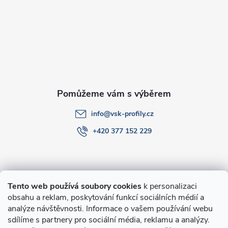
a
t
í
info
@
vsk-profily.cz
+420 377 152 229
Informace pro Vás
Tento web používá soubory cookies
k personalizaci
obsahu a reklam, poskytování funkcí sociálních médií a
O nákupu
analýze návštěvnosti. Informace o vašem používání webu
sdílíme s partnery pro sociální média, reklamu a analýzy.