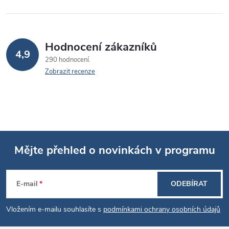
Hodnocení zákazníků
4,9
290 hodnocení
Zobrazit recenze
Mějte přehled o novinkách v programu
Z
E-mail
ODEBÍRAT
á
Vložením e-mailu souhlasíte s
podmínkami ochrany osobních údajů
p