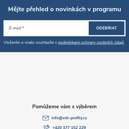
Mějte přehled o novinkách v programu
Z
E-mail
ODEBÍRAT
á
Vložením e-mailu souhlasíte s
podmínkami ochrany osobních údajů
p
a
t
í
info
@
vsk-profily.cz
+420 377 152 229