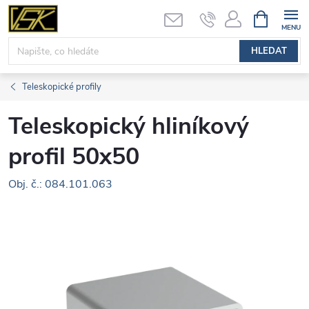
Přejít
NÁKUPNÍ
KOŠÍK
na
obsah
HLEDAT
Teleskopické profily
Teleskopický hliníkový
profil 50x50
Obj. č.: 084.101.063