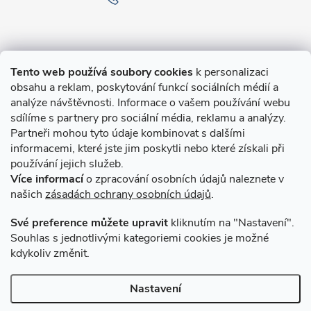
Informace pro Vás
Tento web používá soubory cookies
k personalizaci
obsahu a reklam, poskytování funkcí sociálních médií a
O nákupu
analýze návštěvnosti. Informace o vašem používání webu
sdílíme s partnery pro sociální média, reklamu a analýzy.
Partneři mohou tyto údaje kombinovat s dalšími
Novinky v programu Alusic
informacemi, které jste jim poskytli nebo které získali při
používání jejich služeb.
Archiv
Více informací
o zpracování osobních údajů naleznete v
našich
zásadách ochrany osobních údajů
.
Přijímáme online platby
Své preference můžete upravit
kliknutím na "Nastavení".
Souhlas s jednotlivými kategoriemi cookies je možné
kdykoliv změnit.
Způsoby dopravy
Nastavení