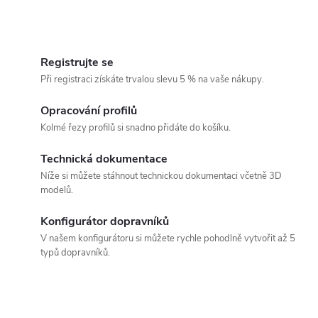
O
v
Registrujte se
Při registraci získáte trvalou slevu 5 % na vaše nákupy.
l
á
Opracování profilů
Kolmé řezy profilů si snadno přidáte do košíku.
d
Technická dokumentace
a
Níže si můžete stáhnout technickou dokumentaci včetně 3D
c
modelů.
í
Konfigurátor dopravníků
p
V našem konfigurátoru si můžete rychle pohodlně vytvořit až 5
typů dopravníků.
r
v