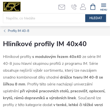
Přejít
NÁKUPNÍ
KOŠÍK
na
obsah
HLEDAT
Profily IM 40-8
Hliníkové profily IM 40x40
Hliníkové profily
s modulovým řezem 40x40
ze série IM
40-8 jsou hlavní skupinou profilů z programu IM. Série
obsahuje nejširší výběr sortimentu, který lze navzájem
snadno kombinovat díky shodné
drážce tvaru IM 40-8 se
šířkou 8 mm
. Profily této série nacházejí univerzální
uplatnění
při výrobě pracovních stolů, pracovišť, oplocení,
krytů, rámů dopravníků a výrobních linek
. Současně lze
profily z této kategorie dodat
v tenké, lehké či těžké verzi