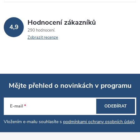
k
y
v
Hodnocení zákazníků
4,9
290 hodnocení
ý
Zobrazit recenze
p
i
s
u
Mějte přehled o novinkách v programu
Z
E-mail
ODEBÍRAT
á
Vložením e-mailu souhlasíte s
podmínkami ochrany osobních údajů
p