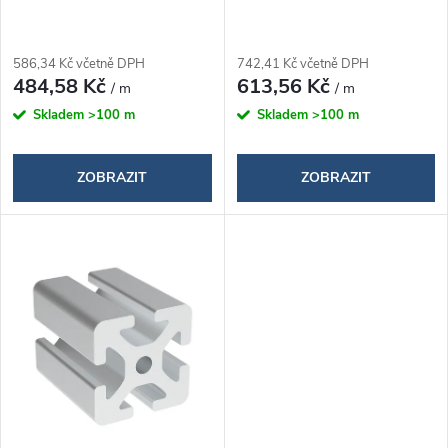
r
o
o
586,34 Kč včetně DPH
742,41 Kč včetně DPH
d
484,58 Kč
613,56 Kč
/ m
/ m
d
Skladem
>100 m
Skladem
>100 m
u
u
k
ZOBRAZIT
ZOBRAZIT
k
t
t
ů
ů