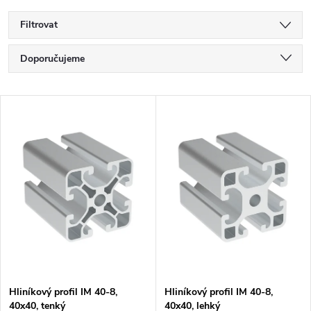
Filtrovat
Ř
Doporučujeme
a
Nejlevnější
V
Nejdražší
z
ý
Nejprodávanější
e
p
Abecedně
n
i
í
s
p
p
Hliníkový profil IM 40-8,
Hliníkový profil IM 40-8,
r
40x40, tenký
40x40, lehký