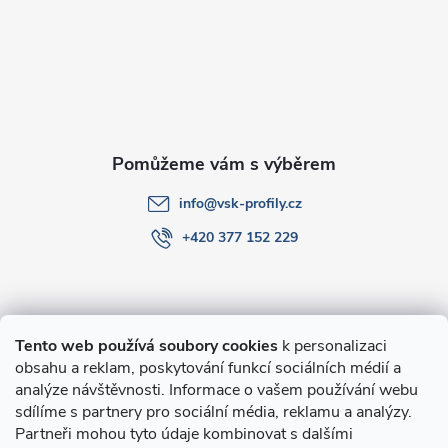
a
t
í
info
@
vsk-profily.cz
+420 377 152 229
Informace pro Vás
Tento web používá soubory cookies
k personalizaci
obsahu a reklam, poskytování funkcí sociálních médií a
O nákupu
analýze návštěvnosti. Informace o vašem používání webu
sdílíme s partnery pro sociální média, reklamu a analýzy.
Partneři mohou tyto údaje kombinovat s dalšími
Novinky v programu Alusic