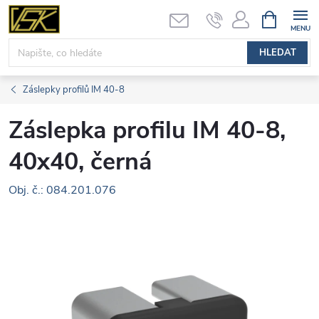
Přejít
NÁKUPNÍ
KOŠÍK
na
obsah
HLEDAT
Záslepky profilů IM 40-8
Záslepka profilu IM 40-8,
40x40, černá
Obj. č.: 084.201.076