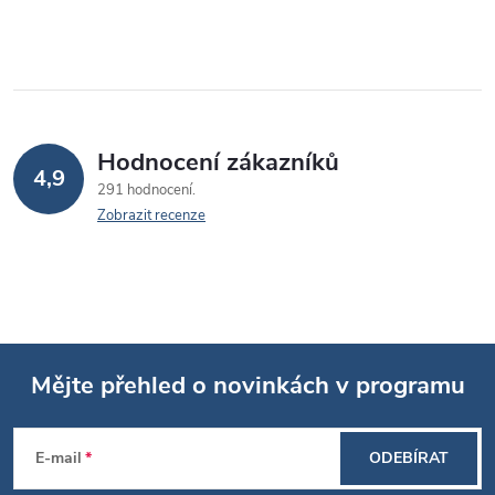
Hodnocení zákazníků
4,9
291 hodnocení
Zobrazit recenze
Mějte přehled o novinkách v programu
Z
E-mail
ODEBÍRAT
á