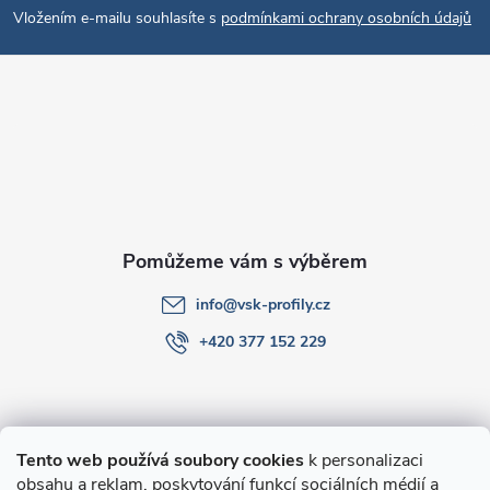
Vložením e-mailu souhlasíte s
podmínkami ochrany osobních údajů
p
a
t
í
info
@
vsk-profily.cz
+420 377 152 229
Informace pro Vás
Tento web používá soubory cookies
k personalizaci
obsahu a reklam, poskytování funkcí sociálních médií a