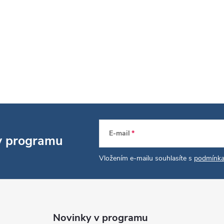
p
v
k
y
v
ý
p
E-mail
 v programu
Vložením e-mailu souhlasíte s
podmínka
s
u
Novinky v programu