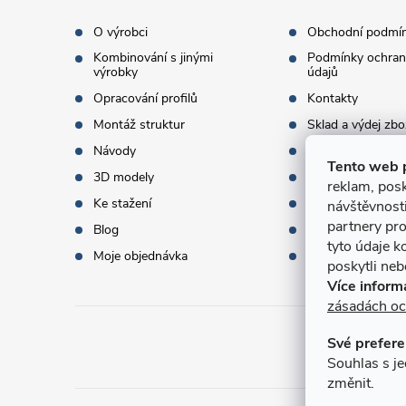
t
O výrobci
Obchodní podmí
Kombinování s jinými
Podmínky ochran
í
výrobky
údajů
Opracování profilů
Kontakty
Montáž struktur
Sklad a výdej zbo
Návody
Objednací množst
Tento web 
3D modely
Termíny dodání
reklam, posk
Ke stažení
Doprava a platba
návštěvnost
partnery pro
Blog
Dárky k objednáv
tyto údaje k
Moje objednávka
Slovník pojmů
poskytli nebo
Více inform
zásadách oc
Své prefere
Přijí
Souhlas s je
změnit.