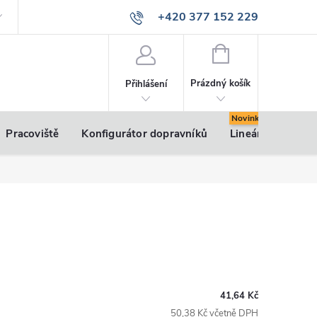
+420 377 152 229
info@vsk-profily.cz
NÁKUPNÍ
KOŠÍK
Prázdný košík
Přihlášení
Pracoviště
Konfigurátor dopravníků
Lineární pohony
41,64 Kč
50,38 Kč včetně DPH