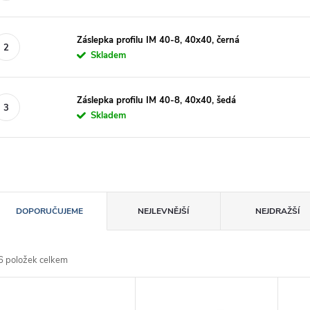
Záslepka profilu IM 40-8, 40x40, černá
Skladem
Záslepka profilu IM 40-8, 40x40, šedá
Skladem
Ř
DOPORUČUJEME
NEJLEVNĚJŠÍ
NEJDRAŽŠÍ
a
6
položek celkem
z
V