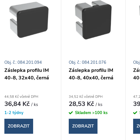
e
ý
n
p
p
s
r
Obj. č.: 084.201.094
Obj. č.: 084.201.076
Obj
p
Záslepka profilu IM
Záslepka profilu IM
Zás
o
40-8, 32x40, černá
40-8, 40x40, černá
40
r
d
o
44,58 Kč včetně DPH
34,52 Kč včetně DPH
47,
36,84 Kč
28,53 Kč
39
/ ks
/ ks
u
d
1-2 týdny
Skladem
>100 ks
k
ZOBRAZIT
ZOBRAZIT
Z
u