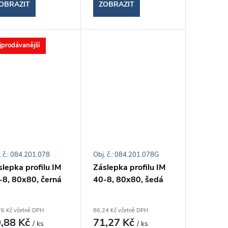
OBRAZIT
ZOBRAZIT
jprodávanější
. č.: 084.201.078
Obj. č.: 084.201.078G
lepka profilu IM
Záslepka profilu IM
-8, 80x80, černá
40-8, 80x80, šedá
76 Kč včetně DPH
86,24 Kč včetně DPH
,88 Kč
71,27 Kč
/ ks
/ ks