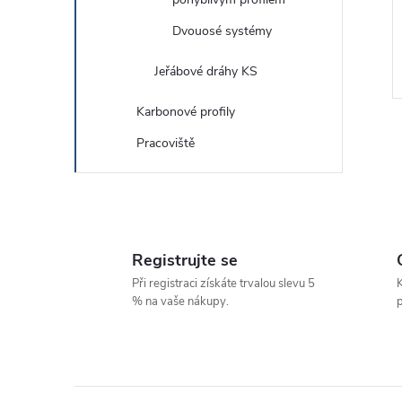
Dvouosé systémy
Jeřábové dráhy KS
Karbonové profily
Pracoviště
l
Registrujte se
Při registraci získáte trvalou slevu 5
K
% na vaše nákupy.
p
í