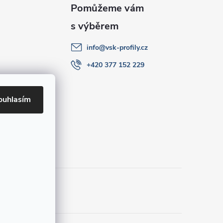
info
@
vsk-profily.cz
+420 377 152 229
ouhlasím