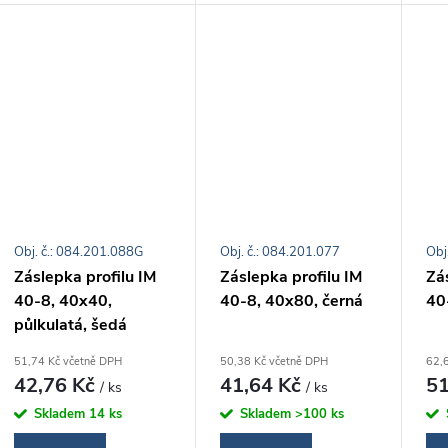
t
k
ů
t
ů
Obj. č.: 084.201.088G
Obj. č.: 084.201.077
Obj
Záslepka profilu IM
Záslepka profilu IM
Zás
40-8, 40x40,
40-8, 40x80, černá
40
půlkulatá, šedá
51,74 Kč včetně DPH
50,38 Kč včetně DPH
62,
42,76 Kč
41,64 Kč
51
/ ks
/ ks
Skladem
14 ks
Skladem
>100 ks