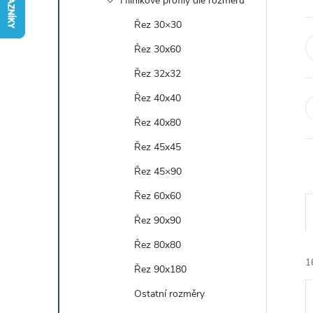
Hliníkové profily dle rozměru
r
Řez 30×30
Řez 30x60
a
Řez 32x32
n
Řez 40x40
Řez 40x80
n
Řez 45x45
í
Řez 45×90
Řez 60x60
p
Řez 90x90
a
Řez 80x80
1
n
Řez 90x180
Ostatní rozměry