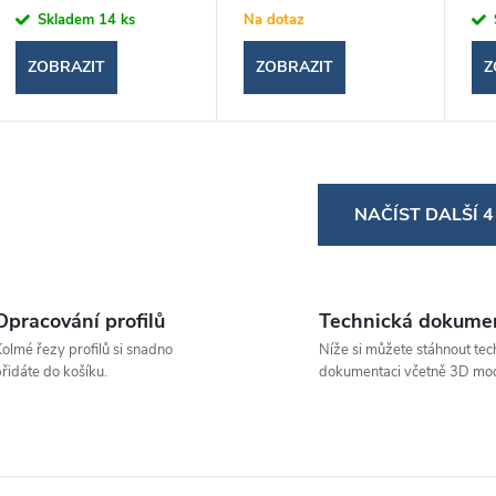
Skladem
14 ks
Na dotaz
ZOBRAZIT
ZOBRAZIT
Z
O
NAČÍST DALŠÍ 
v
á
Opracování profilů
Technická dokume
olmé řezy profilů si snadno
Níže si můžete stáhnout tec
d
řidáte do košíku.
dokumentaci včetně 3D mod
a
c