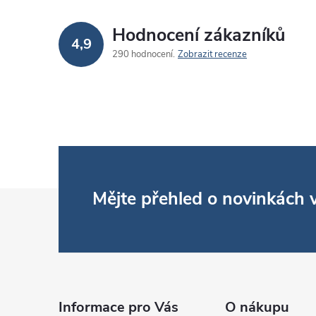
Hodnocení zákazníků
r
4,9
290 hodnocení
Zobrazit recenze
Z
Mějte přehled o novinkách
i
á
p
a
Informace pro Vás
O nákupu