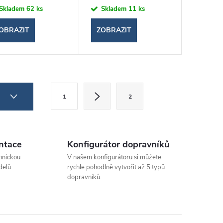
Skladem
62 ks
Skladem
11 ks
OBRAZIT
ZOBRAZIT
S
4
1
2
t
r
á
ntace
Konfigurátor dopravníků
n
hnickou
V našem konfigurátoru si můžete
k
elů.
rychle pohodlně vytvořit až 5 typů
dopravníků.
o
v
á