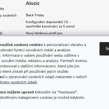
Alusic
nky
Black Friday
y osobních
Konfigurátor dopravníků CS -
navrhněte konstrukci za 5 minut
Nový hliníkový profil pro
ží
fotovoltaické panely - kvalita za
ví
příznivou cenu!
používá soubory cookies
k personalizaci obsahu a
S
Moje označení objednávky
ytování funkcí sociálních médií a analýze
i. Informace o vašem používání webu sdílíme s
Rozšíření produktové série
stojanů SP
 sociální média, reklamu a analýzy. Partneři mohou
ce
ombinovat s dalšími informacemi, které jste jim
Archiv
 které získali při používání jejich služeb.
ací
o zpracování osobních údajů naleznete v našich
hrany osobních údajů
.
nce můžete upravit
kliknutím na "Nastavení".
máme online platby
Způsoby dopravy
dnotlivými kategoriemi cookies je možné kdykoliv