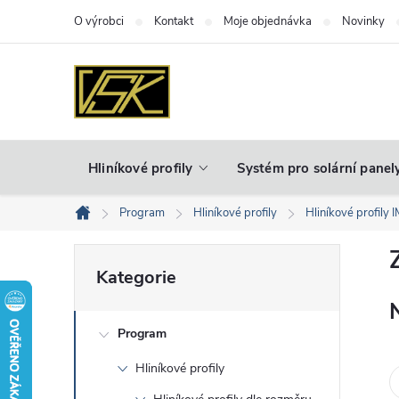
Přejít
O výrobci
Kontakt
Moje objednávka
Novinky
na
obsah
Hliníkové profily
Systém pro solární panel
Program
Hliníkové profily
Hliníkové profily 
Domů
P
Přeskočit
Kategorie
kategorie
o
Program
s
Hliníkové profily
t