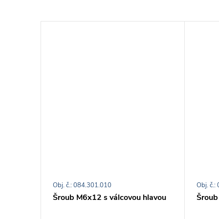
Obj. č.: 084.301.010
Obj. č.
Šroub M6x12 s válcovou hlavou
Šroub