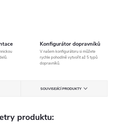
ntace
Konfigurátor dopravníků
hnickou
V našem konfigurátoru si můžete
elů.
rychle pohodlně vytvořit až 5 typů
dopravníků.
SOUVISEJÍCÍ PRODUKTY
try produktu: