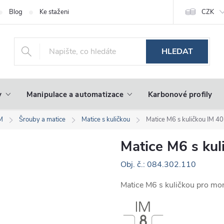
Blog
Ke stažení
CZK
HLEDAT
y
Manipulace a automatizace
Karbonové profily
IM
Šrouby a matice
Matice s kuličkou
Matice M6 s kuličkou IM 4
Matice M6 s kul
Obj. č.: 084.302.110
Matice M6 s kuličkou pro mo