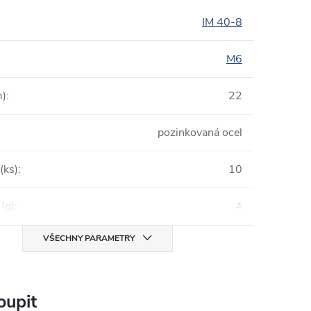
IM 40-8
M6
m)
:
22
pozinkovaná ocel
(ks)
:
10
(g)
:
4
VŠECHNY PARAMETRY
oupit