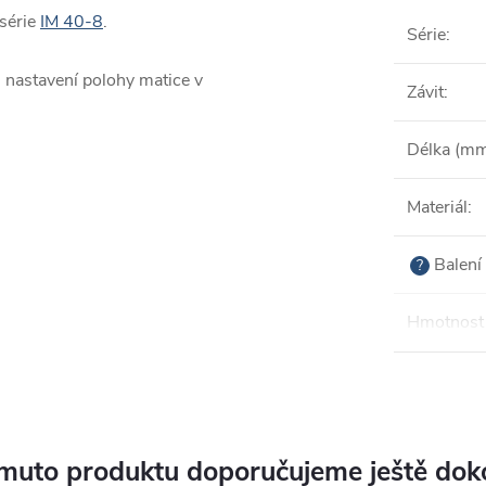
 série
IM 40-8
.
Série
:
 nastavení polohy matice v
Závit
:
Délka (m
Materiál
:
Balení 
?
Hmotnost 
muto produktu doporučujeme ještě dok