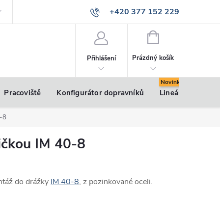
+420 377 152 229
info@vsk-profily.cz
NÁKUPNÍ
KOŠÍK
Prázdný košík
Přihlášení
Pracoviště
Konfigurátor dopravníků
Lineární pohony
0-8
ičkou IM 40-8
ntáž do drážky
IM 40-8
, z pozinkované oceli.