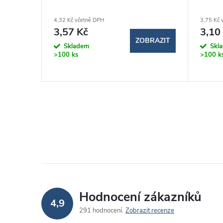
4,32 Kč včetně DPH
3,75 Kč 
3,57 Kč
3,10
ZOBRAZIT
Skladem
Skl
>100 ks
>100 k
Hodnocení zákazníků
4,9
291 hodnocení
Zobrazit recenze