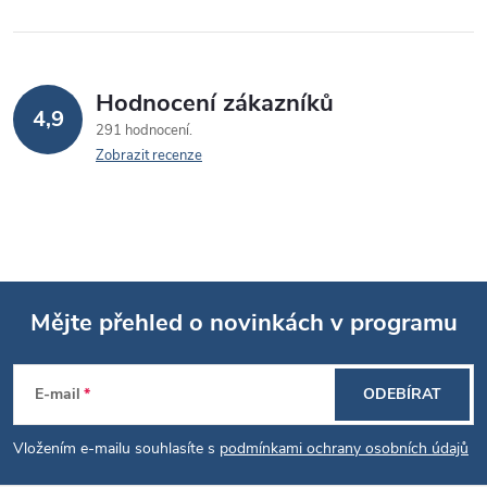
Hodnocení zákazníků
4,9
291 hodnocení
Zobrazit recenze
Mějte přehled o novinkách v programu
Z
E-mail
ODEBÍRAT
á
Vložením e-mailu souhlasíte s
podmínkami ochrany osobních údajů
p