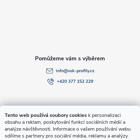
a
t
í
info
@
vsk-profily.cz
+420 377 152 229
Informace pro Vás
Tento web používá soubory cookies
k personalizaci
obsahu a reklam, poskytování funkcí sociálních médií a
O nákupu
analýze návštěvnosti. Informace o vašem používání webu
sdílíme s partnery pro sociální média, reklamu a analýzy.