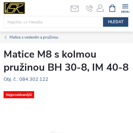
Přejít
NÁKUPNÍ
KOŠÍK
na
obsah
HLEDAT
Matice s vedením a pružinou
Matice M8 s kolmou
pružinou BH 30-8, IM 40-8
Obj. č.: 084.302.122
Nejprodávanější