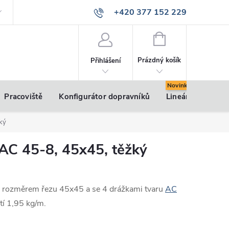
+420 377 152 229
info@vsk-profily.cz
NÁKUPNÍ
KOŠÍK
Prázdný košík
Přihlášení
Pracoviště
Konfigurátor dopravníků
Lineární pohony
žký
l AC 45-8, 45x45, těžký
m rozměrem řezu 45x45 a se 4 drážkami tvaru
AC
tí 1,95 kg/m.