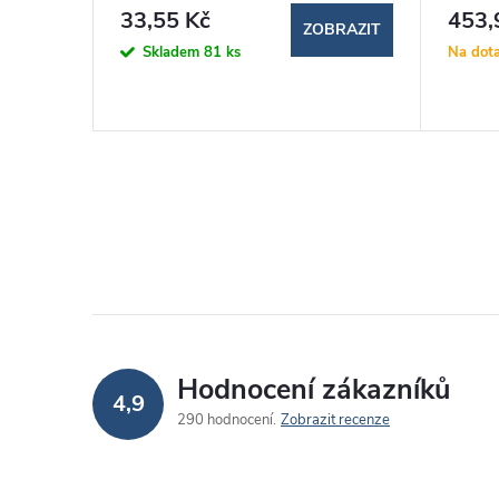
33,55 Kč
453,
BRAZIT
ZOBRAZIT
Skladem
81 ks
Na dot
Hodnocení zákazníků
4,9
290 hodnocení
Zobrazit recenze