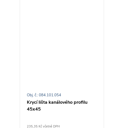
Obj. č.: 084.101.054
Obj. č.: 0
Krycí lišta kanálového profilu
Šroub M
45x45
235,35 Kč včetně DPH
11,81 Kč v