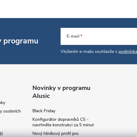
E-mail
 v programu
Vložením e-mailu souhlasíte s
podmínka
Novinky v programu
Alusic
nky
Black Friday
y osobních
Konfigurátor dopravníků CS -
navrhněte konstrukci za 5 minut
Nový hliníkový profil pro
ží