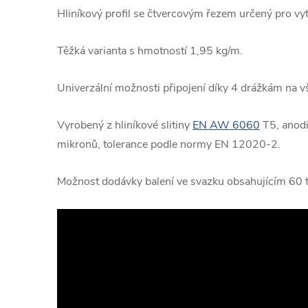
Hliníkový profil se čtvercovým řezem určený pro vyt
Těžká varianta s hmotností 1,95 kg/m.
Univerzální možnosti připojení díky 4 drážkám na vš
Vyrobený z hliníkové slitiny
EN AW 6060
T5, anodi
mikronů, tolerance podle normy EN 12020-2.
Možnost dodávky balení ve svazku obsahujícím 60 t