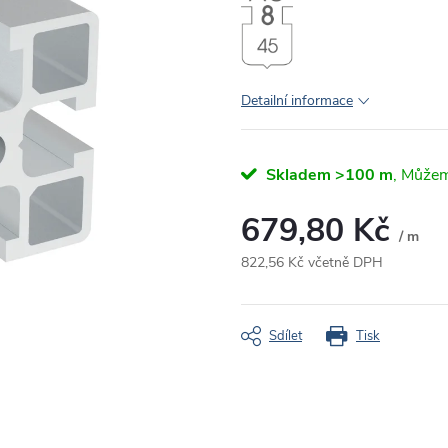
Detailní informace
Skladem
>100 m
679,80 Kč
/ m
822,56 Kč včetně DPH
Měrná
cena:
Sdílet
Tisk