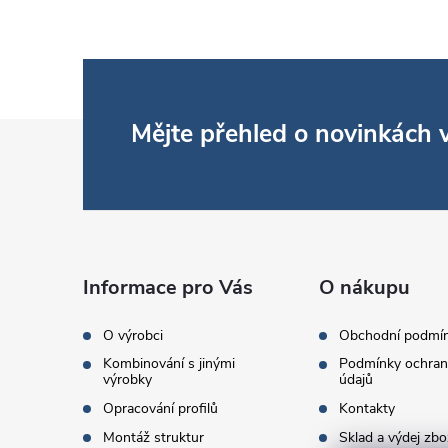
Z
Mějte přehled o novinkách
á
p
a
Informace pro Vás
O nákupu
t
O výrobci
Obchodní podmí
Kombinování s jinými
Podmínky ochran
í
výrobky
údajů
Opracování profilů
Kontakty
Montáž struktur
Sklad a výdej zbo