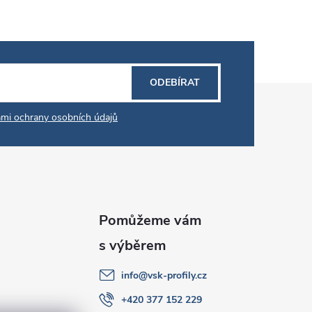
ODEBÍRAT
mi ochrany osobních údajů
info
@
vsk-profily.cz
+420 377 152 229