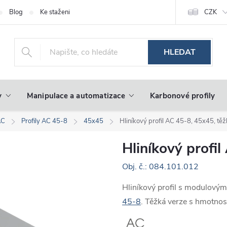
Blog
Ke stažení
CZK
HLEDAT
y
Manipulace a automatizace
Karbonové profily
AC
Profily AC 45-8
45x45
Hliníkový profil AC 45-8, 45x45, tě
Hliníkový profi
Obj. č.: 084.101.012
Hliníkový profil s modulový
45-8
. Těžká verze s hmotnos