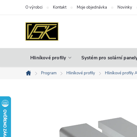
Přejít
O výrobci
Kontakt
Moje objednávka
Novinky
na
obsah
Hliníkové profily
Systém pro solární panel
Program
Hliníkové profily
Hliníkové profily 
Domů