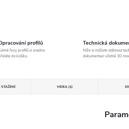
Opracování profilů
Technická dokume
olmé řezy profilů si snadno
Níže si můžete stáhnout tec
řidáte do košíku.
dokumentaci včetně 3D mod
 STAŽENÍ
VIDEA (1)
D
Parame