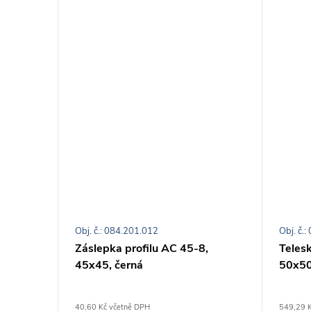
Obj. č.: 084.201.012
Obj. č.
Záslepka profilu AC 45-8,
Telesk
45x45, černá
50x5
40,60 Kč včetně DPH
549,29 K