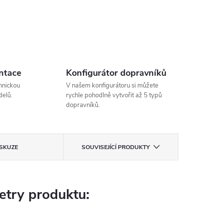
ntace
Konfigurátor dopravníků
hnickou
V našem konfigurátoru si můžete
elů.
rychle pohodlně vytvořit až 5 typů
dopravníků.
ISKUZE
SOUVISEJÍCÍ PRODUKTY
try produktu: