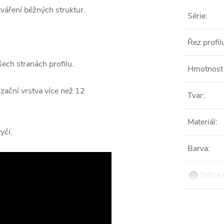
váření běžných struktur.
Série
:
Řez profil
ech stranách profilu.
Hmotnost 
zační vrstva více než 12
Tvar
:
Materiál
:
yčí.
Barva
:
Délka 
?