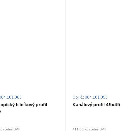
: 084.101.063
Obj. č.: 084.101.053
opický hliníkový profil
Kanálový profil 45x45
0
č včetně DPH
411,86 Kč včetně DPH