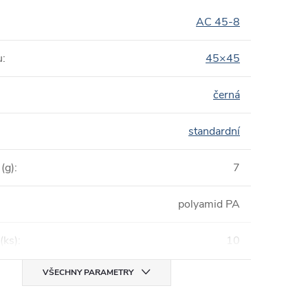
AC 45-8
u
:
45×45
černá
standardní
(g)
:
7
polyamid PA
(ks)
:
10
VŠECHNY PARAMETRY