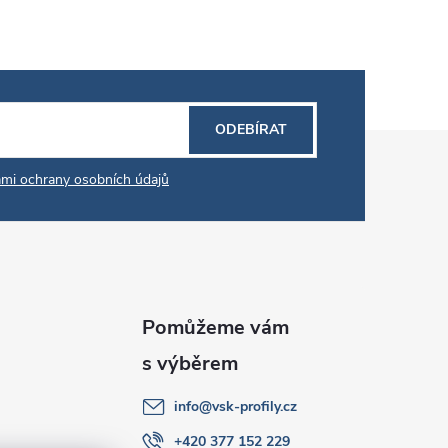
ODEBÍRAT
mi ochrany osobních údajů
info
@
vsk-profily.cz
+420 377 152 229