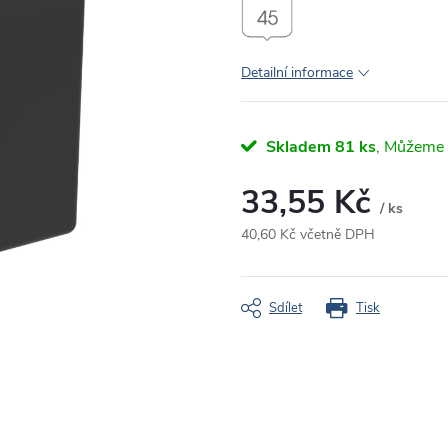
Detailní informace
Skladem
81 ks
33,55 Kč
/ ks
40,60 Kč včetně DPH
Měrná
cena:
Sdílet
Tisk