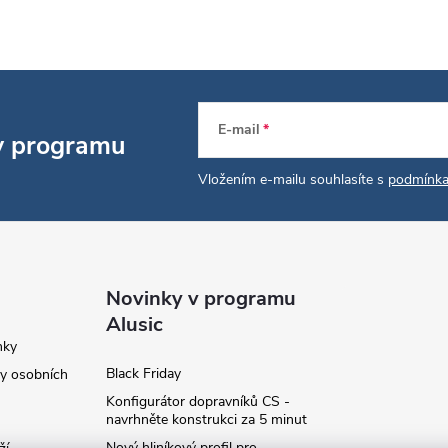
E-mail
 v programu
Vložením e-mailu souhlasíte s
podmínka
Novinky v programu
Alusic
nky
Black Friday
y osobních
Konfigurátor dopravníků CS -
navrhněte konstrukci za 5 minut
Nový hliníkový profil pro