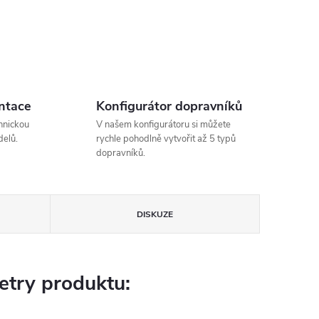
ntace
Konfigurátor dopravníků
hnickou
V našem konfigurátoru si můžete
elů.
rychle pohodlně vytvořit až 5 typů
dopravníků.
DISKUZE
try produktu: