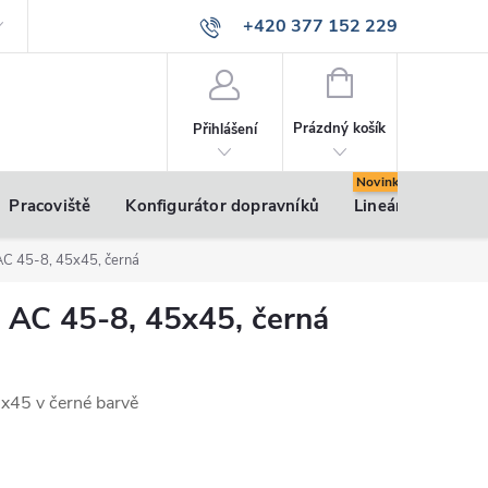
+420 377 152 229
info@vsk-profily.cz
NÁKUPNÍ
KOŠÍK
Prázdný košík
Přihlášení
Pracoviště
Konfigurátor dopravníků
Lineární pohony
 AC 45-8, 45x45, černá
u AC 45-8, 45x45, černá
5x45 v černé barvě