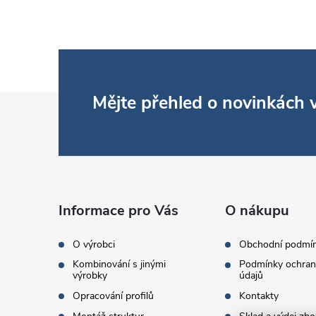
Z
Mějte přehled o novinkách
á
p
a
Informace pro Vás
O nákupu
t
O výrobci
Obchodní podmí
Kombinování s jinými
Podmínky ochran
í
výrobky
údajů
Opracování profilů
Kontakty