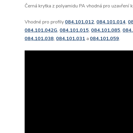
Černá krytka z polyamidu PA vhodná pro uzavření k
Vhodné pro profily
084.101.012
,
084.101.014
,
0
084.101.042G
,
084.101.015
,
084.101.085
,
084
084.101.038
,
084.101.031
a
084.101.059
.