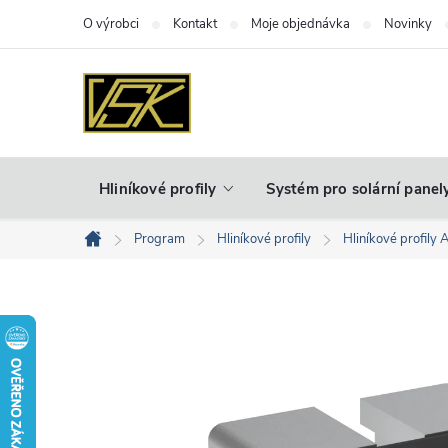
Přejít
O výrobci
Kontakt
Moje objednávka
Novinky
na
obsah
Hliníkové profily
Systém pro solární panel
Program
Hliníkové profily
Hliníkové profily 
Domů