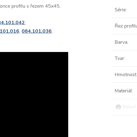
once profilu s řezem 45x45.
Série
:
84.101.042
,
Řez profil
.101.016
,
084.101.036
,
Barva
:
Tvar
:
Hmotnost 
Materiál
:
Balení 
?