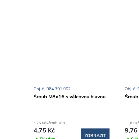
Obj. č.: 084.301.002
Obj. č.
u
Šroub M8x16 s válcovou hlavou
Šroub
5,75 Kč včetně DPH
11,81 Kč
4,75 Kč
9,76
BRAZIT
ZOBRAZIT