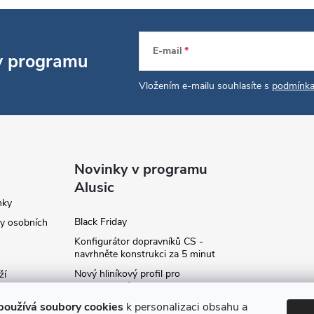
E-mail
 v programu
Vložením e-mailu souhlasíte s
podmínka
Novinky v programu
Alusic
nky
Black Friday
y osobních
Konfigurátor dopravníků CS -
navrhněte konstrukci za 5 minut
Nový hliníkový profil pro
ží
fotovoltaické panely - kvalita za
ví
příznivou cenu!
používá soubory cookies
k personalizaci obsahu a