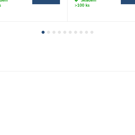
adem
Skladem
s
>100 ks