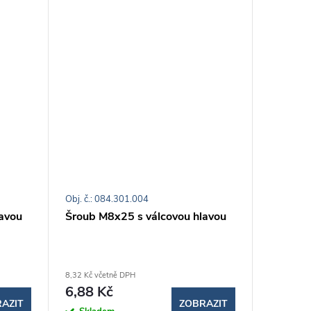
Obj. č.: 084.301.004
Obj. č.: 0
avou
Šroub M8x25 s válcovou hlavou
Šroub M
8,32 Kč včetně DPH
9,29 Kč vč
6,88 Kč
7,68 K
AZIT
ZOBRAZIT