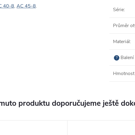
C 40-8
,
AC 45-8
.
Série
:
Průměr ot
Materiál
:
Balení 
?
Hmotnost 
muto produktu doporučujeme ještě dok