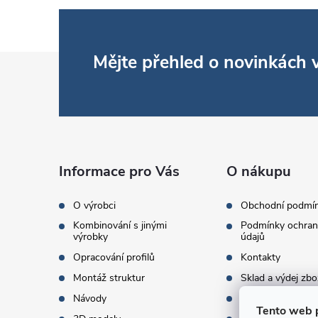
Z
Mějte přehled o novinkách
á
p
a
Informace pro Vás
O nákupu
t
O výrobci
Obchodní podmí
Kombinování s jinými
Podmínky ochran
í
výrobky
údajů
Opracování profilů
Kontakty
Montáž struktur
Sklad a výdej zbo
Návody
Objednací množst
Tento web 