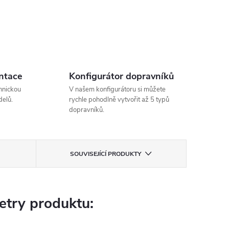
ntace
Konfigurátor dopravníků
hnickou
V našem konfigurátoru si můžete
elů.
rychle pohodlně vytvořit až 5 typů
dopravníků.
SOUVISEJÍCÍ PRODUKTY
try produktu: