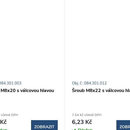
: 084.301.003
Obj. č.: 084.301.012
 M8x20 s válcovou hlavou
Šroub M8x22 s válcovou hl
 včetně DPH
7,54 Kč včetně DPH
 Kč
6,23 Kč
ZOBRAZIT
ZOBR