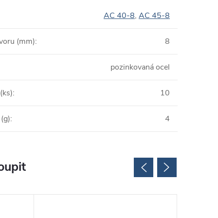
AC 40-8
,
AC 45-8
voru (mm)
:
8
pozinkovaná ocel
(ks)
:
10
(g)
:
4
oupit