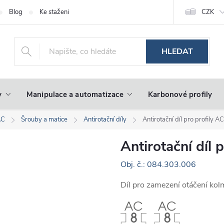
Blog
Ke stažení
CZK
HLEDAT
y
Manipulace a automatizace
Karbonové profily
AC
Šrouby a matice
Antirotační díly
Antirotační díl pro profily 
Antirotační díl 
Obj. č.: 084.303.006
Díl pro zamezení otáčení kol