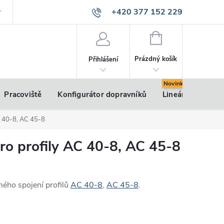
+420 377 152 229
info@vsk-profily.cz
NÁKUPNÍ
KOŠÍK
Prázdný košík
Přihlášení
Pracoviště
Konfigurátor dopravníků
Lineární pohony
AC 40-8, AC 45-8
pro profily AC 40-8, AC 45-8
mého spojení profilů
AC 40-8
,
AC 45-8
.