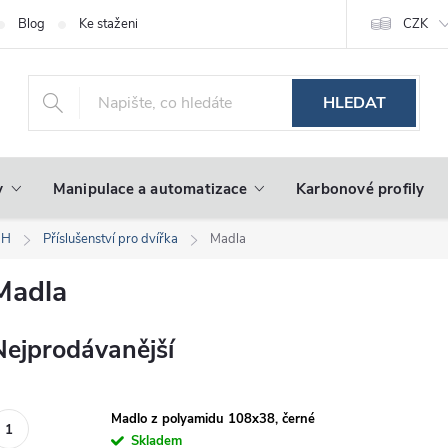
Blog
Ke stažení
CZK
HLEDAT
y
Manipulace a automatizace
Karbonové profily
BH
Příslušenství pro dvířka
Madla
Madla
Nejprodávanější
Madlo z polyamidu 108x38, černé
Skladem