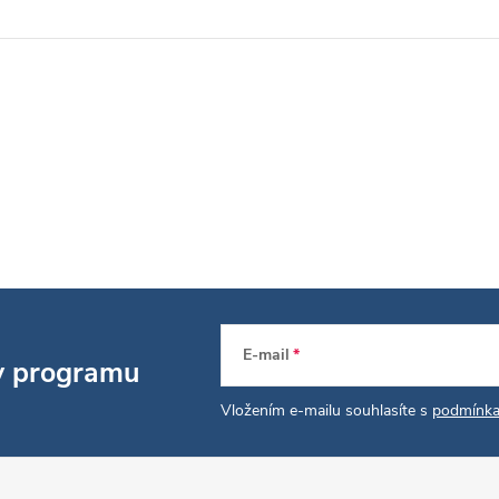
p
v
k
y
v
ý
p
E-mail
 v programu
s
Vložením e-mailu souhlasíte s
podmínka
u