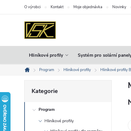
Přejít
O výrobci
Kontakt
Moje objednávka
Novinky
na
obsah
Hliníkové profily
Systém pro solární panel
Program
Hliníkové profily
Hliníkové profily 
Domů
P
Přeskočit
Kategorie
kategorie
o
Program
s
Hliníkové profily
t