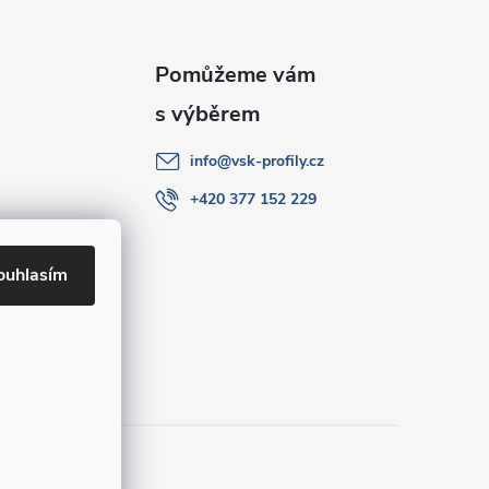
info
@
vsk-profily.cz
+420 377 152 229
ouhlasím