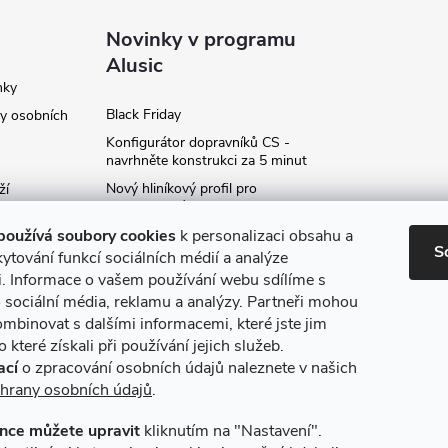
Novinky v programu
Alusic
nky
Black Friday
y osobních
Konfigurátor dopravníků CS -
navrhněte konstrukci za 5 minut
Nový hliníkový profil pro
ží
fotovoltaické panely - kvalita za
ví
příznivou cenu!
používá soubory cookies
k personalizaci obsahu a
S
Moje označení objednávky
ytování funkcí sociálních médií a analýze
i. Informace o vašem používání webu sdílíme s
Rozšíření produktové série
stojanů SP
 sociální média, reklamu a analýzy. Partneři mohou
ce
ombinovat s dalšími informacemi, které jste jim
Archiv
 které získali při používání jejich služeb.
ací
o zpracování osobních údajů naleznete v našich
hrany osobních údajů
.
nce můžete upravit
kliknutím na "Nastavení".
máme online platby
Způsoby dopravy