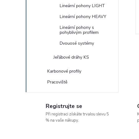
Lineární pohony LIGHT
Lineární pohony HEAVY
Lineární pohony s
pohyblivým profilem
Dvouosé systémy
Jeřábové dráhy KS
Karbonové profily
l
Pracoviště
Registrujte se
Při registraci získáte trvalou slevu 5
K
% na vaše nákupy.
p
í