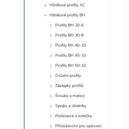
e
Hliníkové profily AC
l
Hliníkové profily BH
í
Profily BH 20-6
i
Profily BH 30-8
Profily BH 40-10
Profily BH 45-10
Profily BH 50-10
Ostatní profily
Záslepky profilů
Šrouby a matice
Spojky a úhelníky
Podstavce a kolečka
Příslušenství pro oplocení