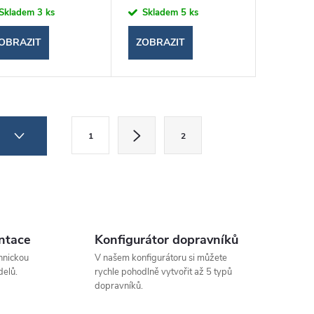
Skladem
3 ks
Skladem
5 ks
OBRAZIT
ZOBRAZIT
S
2
1
2
t
r
á
n
k
ntace
Konfigurátor dopravníků
o
hnickou
V našem konfigurátoru si můžete
elů.
rychle pohodlně vytvořit až 5 typů
v
dopravníků.
á