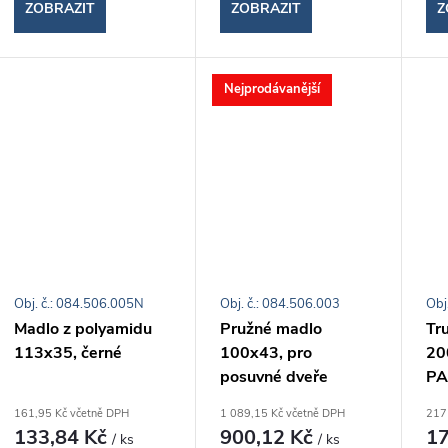
ZOBRAZIT
ZOBRAZIT
Z
Nejprodávanější
Obj. č.: 084.506.005N
Obj. č.: 084.506.003
Obj
Madlo z polyamidu
Pružné madlo
Tr
113x35, černé
100x43, pro
200
posuvné dveře
PA
161,95 Kč včetně DPH
1 089,15 Kč včetně DPH
217
133,84 Kč
900,12 Kč
17
/ ks
/ ks