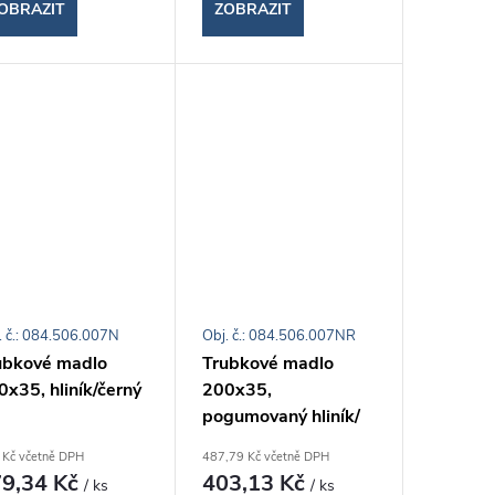
OBRAZIT
ZOBRAZIT
. č.: 084.506.007N
Obj. č.: 084.506.007NR
ubkové madlo
Trubkové madlo
x35, hliník/černý
200x35,
pogumovaný hliník/
černý PA
 Kč včetně DPH
487,79 Kč včetně DPH
9,34 Kč
403,13 Kč
/ ks
/ ks