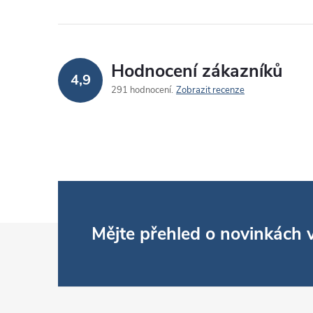
r
Hodnocení zákazníků
4,9
291 hodnocení
Zobrazit recenze
i
Z
Mějte přehled o novinkách
á
p