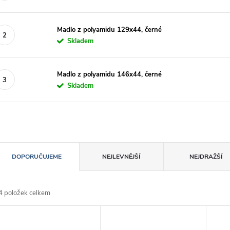
Madlo z polyamidu 129x44, černé
Skladem
Madlo z polyamidu 146x44, černé
Skladem
Ř
DOPORUČUJEME
NEJLEVNĚJŠÍ
NEJDRAŽŠÍ
a
4
položek celkem
z
V