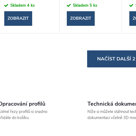
Skladem
4 ks
Skladem
5 ks
ZOBRAZIT
ZOBRAZIT
Z
O
NAČÍST DALŠÍ 
v
á
d
Opracování profilů
Technická dokume
a
olmé řezy profilů si snadno
Níže si můžete stáhnout tec
řidáte do košíku.
dokumentaci včetně 3D mod
c