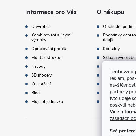
a
Informace pro Vás
O nákupu
t
O výrobci
Obchodní podmí
Kombinování s jinými
Podmínky ochran
í
výrobky
údajů
Opracování profilů
Kontakty
Montáž struktur
Sklad a výdej zbo
Návody
Objednací množst
Tento web 
3D modely
Termíny dodání
reklam, posk
Ke stažení
Doprava a platba
návštěvnost
partnery pro
Blog
Dárky k objednáv
tyto údaje k
Moje objednávka
Slovník pojmů
poskytli nebo
Více inform
zásadách oc
Své prefere
Přijí