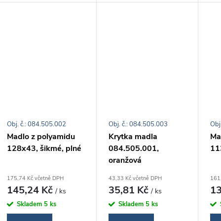
t
k
ů
t
ů
Obj. č.: 084.505.002
Obj. č.: 084.505.003
Obj
Madlo z polyamidu
Krytka madla
Ma
128x43, šikmé, plné
084.505.001,
11
oranžová
175,74 Kč včetně DPH
43,33 Kč včetně DPH
161
145,24 Kč
35,81 Kč
13
/ ks
/ ks
Skladem
5 ks
Skladem
5 ks