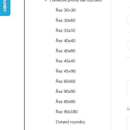
Hliníkové profily dle rozměru
r
Řez 30×30
Řez 30x60
a
Řez 32x32
n
Řez 40x40
Řez 40x80
n
Řez 45x45
í
Řez 45×90
Řez 60x60
p
Řez 90x90
a
Řez 80x80
1
n
Řez 90x180
Ostatní rozměry