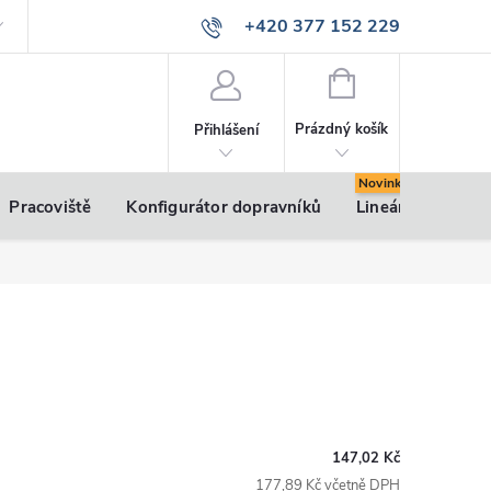
+420 377 152 229
info@vsk-profily.cz
NÁKUPNÍ
KOŠÍK
Prázdný košík
Přihlášení
Pracoviště
Konfigurátor dopravníků
Lineární pohony
147,02 Kč
177,89 Kč včetně DPH