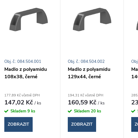
e
ý
n
p
p
s
r
Obj. č.: 084.504.001
Obj. č.: 084.504.002
Obj
p
Madlo z polyamidu
Madlo z polyamidu
Ma
o
108x38, černé
129x44, černé
14
r
d
o
177,89 Kč včetně DPH
194,31 Kč včetně DPH
285
147,02 Kč
160,59 Kč
23
/ ks
/ ks
u
d
Skladem
9 ks
Skladem
20 ks
k
ZOBRAZIT
ZOBRAZIT
Z
u