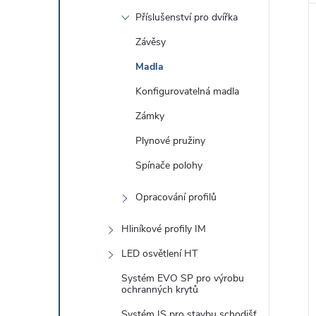
Příslušenství pro dvířka
Závěsy
Madla
Konfigurovatelná madla
Zámky
Plynové pružiny
Spínače polohy
Opracování profilů
Hliníkové profily IM
LED osvětlení HT
Systém EVO SP pro výrobu
ochranných krytů
Systém IS pro stavbu schodišť