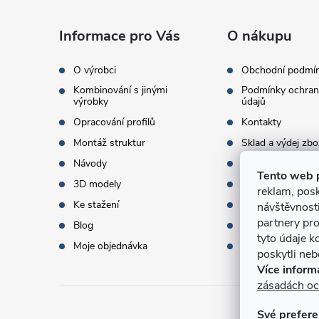
p
a
Informace pro Vás
O nákupu
t
O výrobci
Obchodní podmí
Kombinování s jinými
Podmínky ochran
í
výrobky
údajů
Opracování profilů
Kontakty
Montáž struktur
Sklad a výdej zbo
Návody
Objednací množst
Tento web 
3D modely
Termíny dodání
reklam, posk
Ke stažení
Doprava a platba
návštěvnost
partnery pro
Blog
Dárky k objednáv
tyto údaje k
Moje objednávka
Slovník pojmů
poskytli nebo
Více inform
zásadách oc
Své prefere
Přijí