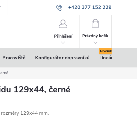
+420 377 152 229
info@vsk-profily.cz
NÁKUPNÍ
KOŠÍK
Prázdný košík
Přihlášení
Pracoviště
Konfigurátor dopravníků
Lineární pohony
černé
idu 129x44, černé
 s rozměry 129x44 mm.