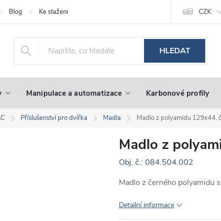
Blog
Ke stažení
CZK
HLEDAT
y
Manipulace a automatizace
Karbonové profily
AC
Příslušenství pro dvířka
Madla
Madlo z polyamidu 129x44, 
Madlo z polyam
Obj. č.: 084.504.002
Madlo z černého polyamidu
Detailní informace