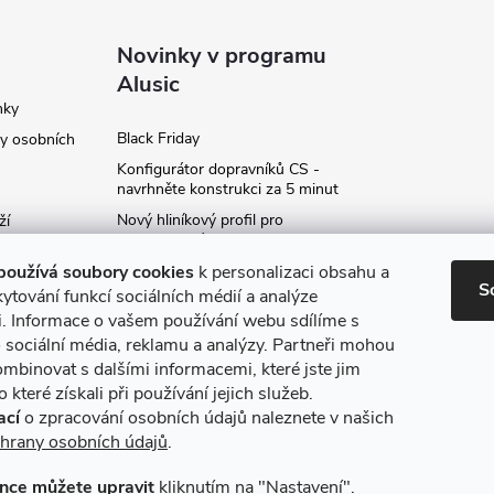
Novinky v programu
Alusic
nky
Black Friday
y osobních
Konfigurátor dopravníků CS -
navrhněte konstrukci za 5 minut
Nový hliníkový profil pro
ží
fotovoltaické panely - kvalita za
ví
příznivou cenu!
používá soubory cookies
k personalizaci obsahu a
S
Moje označení objednávky
ytování funkcí sociálních médií a analýze
i. Informace o vašem používání webu sdílíme s
Rozšíření produktové série
stojanů SP
 sociální média, reklamu a analýzy. Partneři mohou
ce
ombinovat s dalšími informacemi, které jste jim
Archiv
 které získali při používání jejich služeb.
ací
o zpracování osobních údajů naleznete v našich
hrany osobních údajů
.
nce můžete upravit
kliknutím na "Nastavení".
máme online platby
Způsoby dopravy