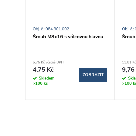
Obj. č.: 084.301.002
Obj. č.
 40-8
Šroub M8x16 s válcovou hlavou
Šroub
5,75 Kč včetně DPH
11,81 Kč
4,75 Kč
9,76
BRAZIT
ZOBRAZIT
Skladem
Skl
>100 ks
>100 k