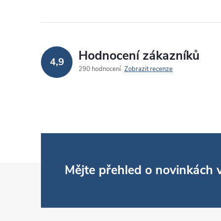
Hodnocení zákazníků
4,9
290 hodnocení
Zobrazit recenze
Z
Mějte přehled o novinkách
á