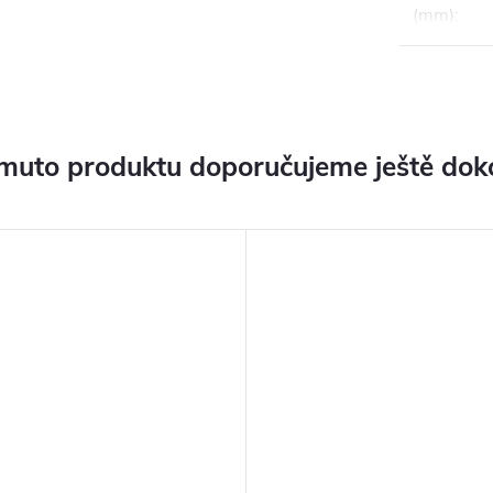
(mm)
:
muto produktu doporučujeme ještě dok