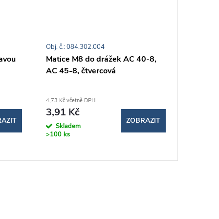
Obj. č.: 084.302.004
Obj. č.: 0
avou
Matice M8 do drážek AC 40-8,
Matice 
AC 45-8, čtvercová
AC 40-8
4,73 Kč včetně DPH
14,39 Kč v
3,91 Kč
11,89
AZIT
ZOBRAZIT
Skladem
Sklad
>100 ks
>100 ks