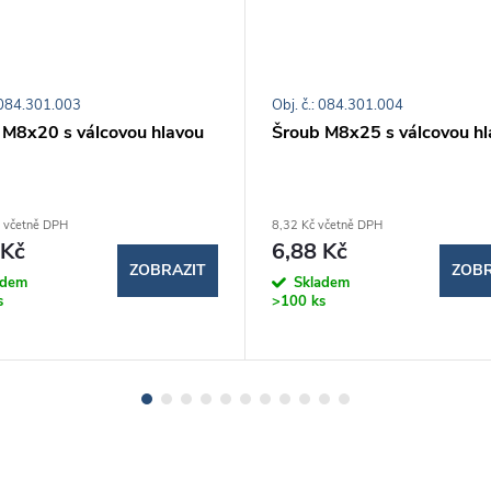
: 084.301.003
Obj. č.: 084.301.004
 M8x20 s válcovou hlavou
Šroub M8x25 s válcovou hl
 včetně DPH
8,32 Kč včetně DPH
 Kč
6,88 Kč
ZOBRAZIT
ZOBR
adem
Skladem
s
>100 ks