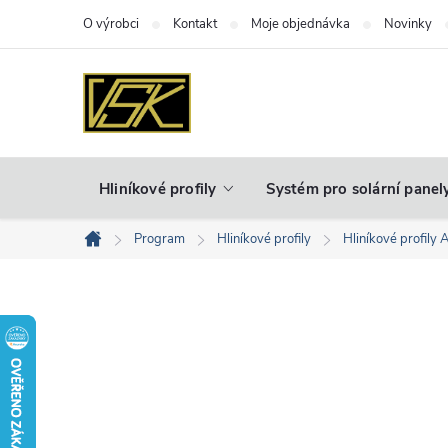
Přejít
O výrobci
Kontakt
Moje objednávka
Novinky
na
obsah
Hliníkové profily
Systém pro solární panel
Program
Hliníkové profily
Hliníkové profily 
Domů