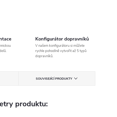
ntace
Konfigurátor dopravníků
hnickou
V našem konfigurátoru si můžete
elů.
rychle pohodlně vytvořit až 5 typů
dopravníků.
SOUVISEJÍCÍ PRODUKTY
try produktu: