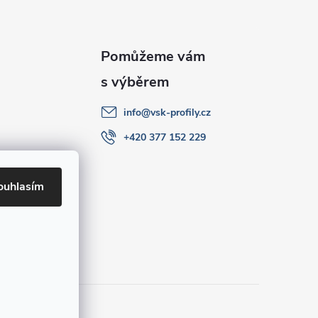
info
@
vsk-profily.cz
+420 377 152 229
ouhlasím