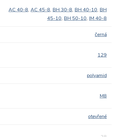
AC 40-8
,
AC 45-8
,
BH 30-8
,
BH 40-10
,
BH
45-10
,
BH 50-10
,
IM 40-8
černá
129
polyamid
M8
otevřené