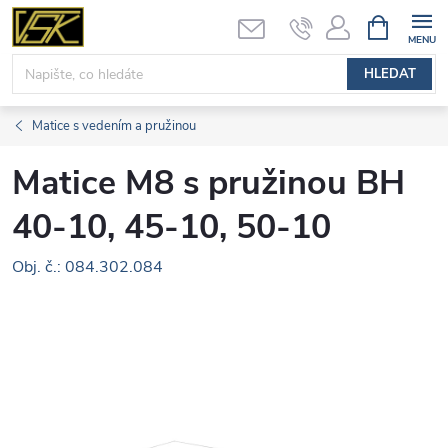
Přejít
NÁKUPNÍ
KOŠÍK
na
obsah
HLEDAT
Matice s vedením a pružinou
Matice M8 s pružinou BH
40-10, 45-10, 50-10
Obj. č.: 084.302.084