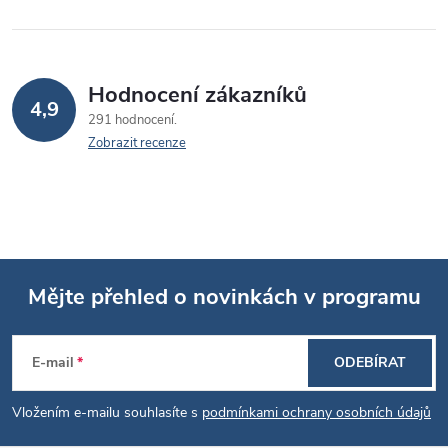
Hodnocení zákazníků
4,9
291 hodnocení
Zobrazit recenze
Mějte přehled o novinkách v programu
Z
E-mail
ODEBÍRAT
á
Vložením e-mailu souhlasíte s
podmínkami ochrany osobních údajů
p