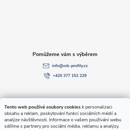
a
t
í
info
@
vsk-profily.cz
+420 377 152 229
Informace pro Vás
Tento web používá soubory cookies
k personalizaci
obsahu a reklam, poskytování funkcí sociálních médií a
O nákupu
analýze návštěvnosti. Informace o vašem používání webu
sdílíme s partnery pro sociální média, reklamu a analýzy.