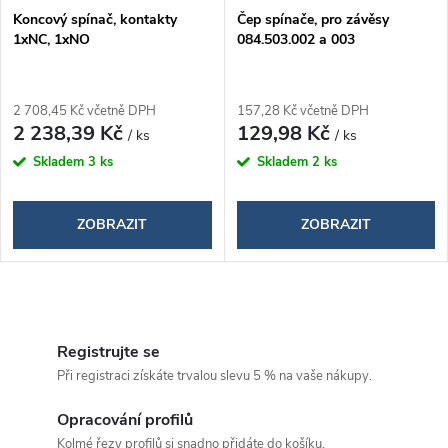
p
Koncový spínač, kontakty
Čep spínače, pro závěsy
r
1xNC, 1xNO
084.503.002 a 003
r
o
o
2 708,45 Kč včetně DPH
157,28 Kč včetně DPH
d
2 238,39 Kč
129,98 Kč
/ ks
/ ks
d
Skladem
3 ks
Skladem
2 ks
u
u
k
ZOBRAZIT
ZOBRAZIT
k
t
t
O
ů
ů
v
Registrujte se
Při registraci získáte trvalou slevu 5 % na vaše nákupy.
l
á
Opracování profilů
Kolmé řezy profilů si snadno přidáte do košíku.