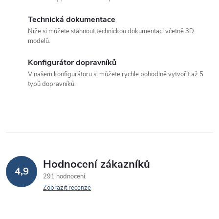
d
Technická dokumentace
a
Níže si můžete stáhnout technickou dokumentaci včetně 3D
c
modelů.
í
Konfigurátor dopravníků
p
V našem konfigurátoru si můžete rychle pohodlně vytvořit až 5
typů dopravníků.
r
v
k
y
v
Hodnocení zákazníků
4,9
291 hodnocení
ý
Zobrazit recenze
p
i