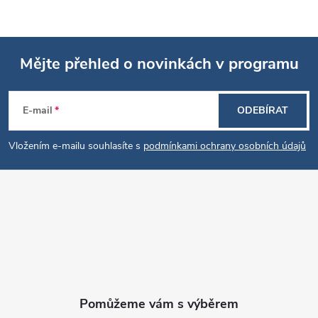
s
u
Mějte přehled o novinkách v programu
Z
E-mail
ODEBÍRAT
á
Vložením e-mailu souhlasíte s
podmínkami ochrany osobních údajů
p
a
t
í