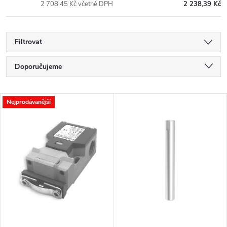
2 708,45 Kč včetně DPH
2 238,39 Kč
Filtrovat
Ř
Doporučujeme
a
Nejlevnější
V
Nejprodávanější
Nejdražší
z
ý
Nejprodávanější
e
p
Abecedně
n
i
í
s
p