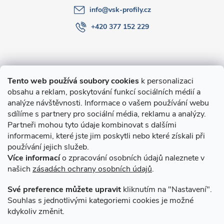
info
@
vsk-profily.cz
+420 377 152 229
Informace pro Vás
Tento web používá soubory cookies
k personalizaci
obsahu a reklam, poskytování funkcí sociálních médií a
O nákupu
analýze návštěvnosti. Informace o vašem používání webu
sdílíme s partnery pro sociální média, reklamu a analýzy.
Partneři mohou tyto údaje kombinovat s dalšími
Novinky v programu Alusic
informacemi, které jste jim poskytli nebo které získali při
používání jejich služeb.
Archiv
Více informací
o zpracování osobních údajů naleznete v
našich
zásadách ochrany osobních údajů
.
Přijímáme online platby
Své preference můžete upravit
kliknutím na "Nastavení".
Souhlas s jednotlivými kategoriemi cookies je možné
kdykoliv změnit.
Způsoby dopravy