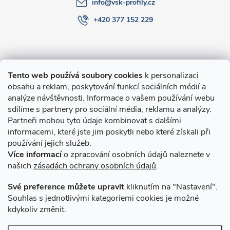
info
@
vsk-profily.cz
+420 377 152 229
Informace pro Vás
Tento web používá soubory cookies
k personalizaci
obsahu a reklam, poskytování funkcí sociálních médií a
O nákupu
analýze návštěvnosti. Informace o vašem používání webu
sdílíme s partnery pro sociální média, reklamu a analýzy.
Partneři mohou tyto údaje kombinovat s dalšími
Novinky v programu Alusic
informacemi, které jste jim poskytli nebo které získali při
používání jejich služeb.
Archiv
Více informací
o zpracování osobních údajů naleznete v
našich
zásadách ochrany osobních údajů
.
Přijímáme online platby
Své preference můžete upravit
kliknutím na "Nastavení".
Souhlas s jednotlivými kategoriemi cookies je možné
kdykoliv změnit.
Způsoby dopravy