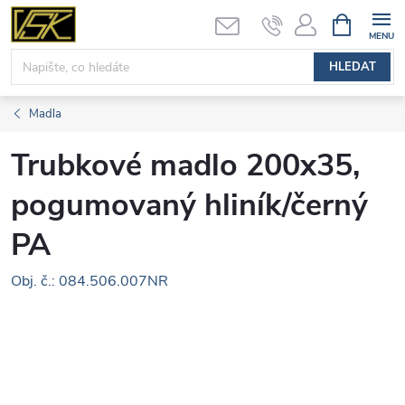
Přejít
NÁKUPNÍ
KOŠÍK
na
obsah
HLEDAT
Madla
Trubkové madlo 200x35,
pogumovaný hliník/černý
PA
Obj. č.: 084.506.007NR