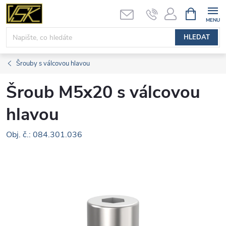
Přejít
NÁKUPNÍ
KOŠÍK
na
obsah
HLEDAT
Šrouby s válcovou hlavou
Šroub M5x20 s válcovou
hlavou
Obj. č.: 084.301.036