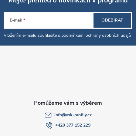
Mějte přehled o novinkách v programu
Z
E-mail
ODEBÍRAT
á
Vložením e-mailu souhlasíte s
podmínkami ochrany osobních údajů
p
a
t
í
info
@
vsk-profily.cz
+420 377 152 229