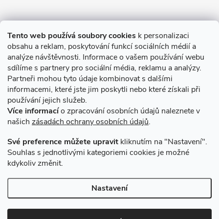
Informace pro Vás
Tento web používá soubory cookies
k personalizaci
obsahu a reklam, poskytování funkcí sociálních médií a
O nákupu
analýze návštěvnosti. Informace o vašem používání webu
sdílíme s partnery pro sociální média, reklamu a analýzy.
Partneři mohou tyto údaje kombinovat s dalšími
Novinky v programu Alusic
informacemi, které jste jim poskytli nebo které získali při
používání jejich služeb.
Archiv
Více informací
o zpracování osobních údajů naleznete v
našich
zásadách ochrany osobních údajů
.
Přijímáme online platby
Své preference můžete upravit
kliknutím na "Nastavení".
Souhlas s jednotlivými kategoriemi cookies je možné
kdykoliv změnit.
Způsoby dopravy
Nastavení
Copyright 2026
VSK Profily
. Všechna práva vyhrazena.