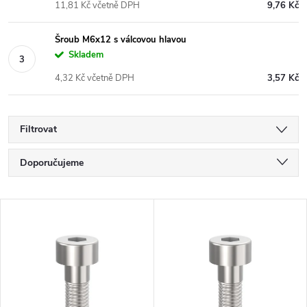
11,81 Kč včetně DPH
9,76 Kč
Šroub M6x12 s válcovou hlavou
Skladem
4,32 Kč včetně DPH
3,57 Kč
Filtrovat
Ř
Doporučujeme
a
Nejlevnější
V
Nejdražší
z
ý
Nejprodávanější
e
p
Abecedně
n