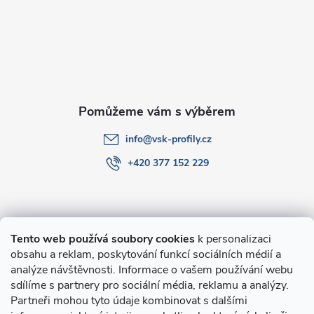
a
t
í
info
@
vsk-profily.cz
+420 377 152 229
Informace pro Vás
Tento web používá soubory cookies
k personalizaci
obsahu a reklam, poskytování funkcí sociálních médií a
O nákupu
analýze návštěvnosti. Informace o vašem používání webu
sdílíme s partnery pro sociální média, reklamu a analýzy.
Partneři mohou tyto údaje kombinovat s dalšími
Novinky v programu Alusic