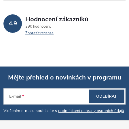
p
i
Hodnocení zákazníků
s
4,9
290 hodnocení
u
Zobrazit recenze
Mějte přehled o novinkách v programu
Z
E-mail
ODEBÍRAT
á
Vložením e-mailu souhlasíte s
podmínkami ochrany osobních údajů
p