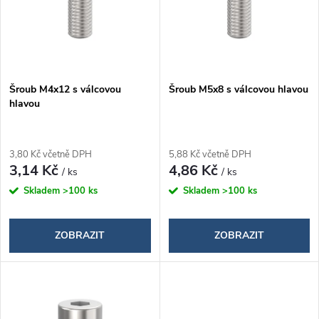
i
í
s
p
p
Šroub M4x12 s válcovou
Šroub M5x8 s válcovou hlavou
r
hlavou
r
o
o
3,80 Kč včetně DPH
5,88 Kč včetně DPH
d
3,14 Kč
4,86 Kč
/ ks
/ ks
d
Skladem
>100 ks
Skladem
>100 ks
u
u
k
ZOBRAZIT
ZOBRAZIT
k
t
t
ů