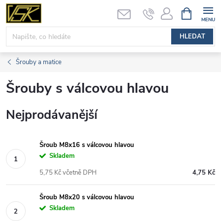
Přejít
NÁKUPNÍ
KOŠÍK
na
obsah
HLEDAT
Šrouby a matice
Šrouby s válcovou hlavou
Nejprodávanější
Šroub M8x16 s válcovou hlavou
Skladem
5,75 Kč včetně DPH
4,75 Kč
Šroub M8x20 s válcovou hlavou
Skladem