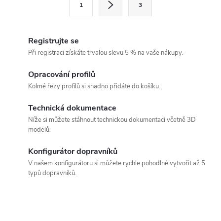
1
3
á
t
d
r
á
Registrujte se
a
n
Při registraci získáte trvalou slevu 5 % na vaše nákupy.
c
k
Opracování profilů
í
o
Kolmé řezy profilů si snadno přidáte do košíku.
v
p
á
Technická dokumentace
r
Níže si můžete stáhnout technickou dokumentaci včetně 3D
n
modelů.
v
í
k
Konfigurátor dopravníků
V našem konfigurátoru si můžete rychle pohodlně vytvořit až 5
y
typů dopravníků.
v
ý