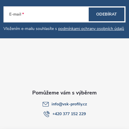
Z
E-mail
ODEBÍRAT
á
Vložením e-mailu souhlasíte s
podmínkami ochrany osobních údajů
p
a
t
í
info
@
vsk-profily.cz
+420 377 152 229