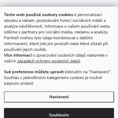
Informace pro Vás
Tento web používá soubory cookies
k personalizaci
obsahu a reklam, poskytování funkcí sociálních médií a
O nákupu
analýze návštěvnosti. Informace o vašem používání webu
sdílíme s partnery pro sociální média, reklamu a analýzy.
Partneři mohou tyto údaje kombinovat s dalšími
Novinky v programu Alusic
informacemi, které jste jim poskytli nebo které získali při
používání jejich služeb.
Archiv
Více informací
o zpracování osobních údajů naleznete v
našich
zásadách ochrany osobních údajů
.
Přijímáme online platby
Své preference můžete upravit
kliknutím na "Nastavení".
Souhlas s jednotlivými kategoriemi cookies je možné
kdykoliv změnit.
Způsoby dopravy
Nastavení
Copyright 2026
VSK Profily
. Všechna práva vyhrazena.
Souhlasím