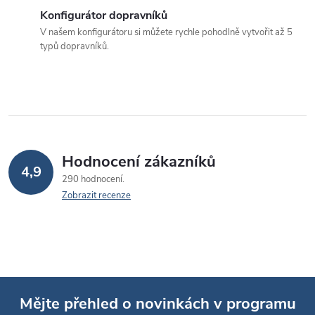
í
Konfigurátor dopravníků
p
V našem konfigurátoru si můžete rychle pohodlně vytvořit až 5
typů dopravníků.
r
v
k
y
v
Hodnocení zákazníků
4,9
290 hodnocení
ý
Zobrazit recenze
p
i
s
u
Mějte přehled o novinkách v programu