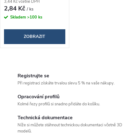
o
3,44 Kč včetně DPH
d
2,84 Kč
/ ks
d
Skladem
>100 ks
u
u
k
ZOBRAZIT
k
t
t
O
ů
ů
v
Registrujte se
Při registraci získáte trvalou slevu 5 % na vaše nákupy.
l
á
Opracování profilů
Kolmé řezy profilů si snadno přidáte do košíku.
d
Technická dokumentace
a
Níže si můžete stáhnout technickou dokumentaci včetně 3D
c
modelů.