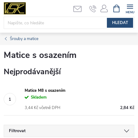
Přejít
NÁKUPNÍ
KOŠÍK
na
obsah
HLEDAT
Šrouby a matice
Matice s osazením
Nejprodávanější
Matice M8 s osazením
Skladem
3,44 Kč včetně DPH
2,84 Kč
Filtrovat