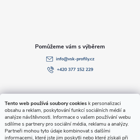
a
t
í
info
@
vsk-profily.cz
+420 377 152 229
Informace pro Vás
Tento web používá soubory cookies
k personalizaci
obsahu a reklam, poskytování funkcí sociálních médií a
O nákupu
analýze návštěvnosti. Informace o vašem používání webu
sdílíme s partnery pro sociální média, reklamu a analýzy.
Partneři mohou tyto údaje kombinovat s dalšími
Novinky v programu Alusic
informacemi, které jste jim poskytli nebo které získali při