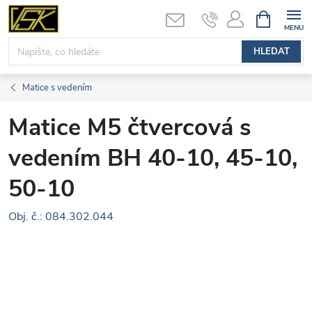
Přejít
NÁKUPNÍ
KOŠÍK
na
obsah
HLEDAT
Matice s vedením
Matice M5 čtvercová s
vedením BH 40-10, 45-10,
50-10
Obj. č.: 084.302.044