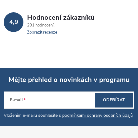
Hodnocení zákazníků
4,9
291 hodnocení
Zobrazit recenze
Mějte přehled o novinkách v programu
Z
E-mail
ODEBÍRAT
á
Vložením e-mailu souhlasíte s
podmínkami ochrany osobních údajů
p