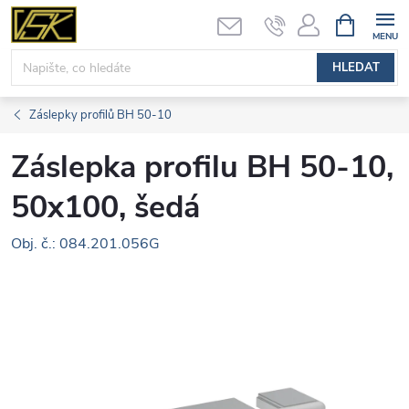
Přejít
NÁKUPNÍ
KOŠÍK
na
obsah
HLEDAT
Záslepky profilů BH 50-10
Záslepka profilu BH 50-10,
50x100, šedá
Obj. č.: 084.201.056G