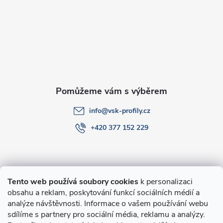
a
t
í
info
@
vsk-profily.cz
+420 377 152 229
Informace pro Vás
Tento web používá soubory cookies
k personalizaci
obsahu a reklam, poskytování funkcí sociálních médií a
O nákupu
analýze návštěvnosti. Informace o vašem používání webu
sdílíme s partnery pro sociální média, reklamu a analýzy.