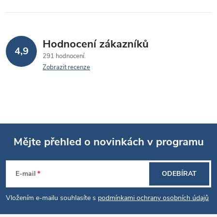
Hodnocení zákazníků
4,9
291 hodnocení
Zobrazit recenze
Mějte přehled o novinkách v programu
Z
E-mail
ODEBÍRAT
á
Vložením e-mailu souhlasíte s
podmínkami ochrany osobních údajů
p