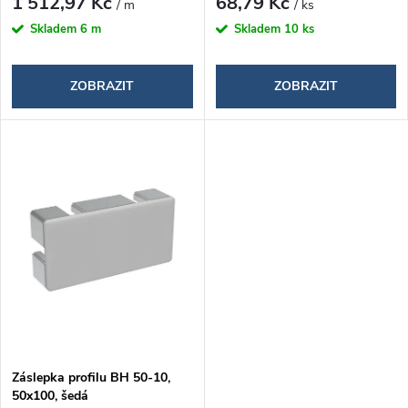
d
1 512,97 Kč
68,79 Kč
/ m
/ ks
d
Skladem
6 m
Skladem
10 ks
u
u
k
ZOBRAZIT
ZOBRAZIT
k
t
t
ů
ů
Záslepka profilu BH 50-10,
50x100, šedá