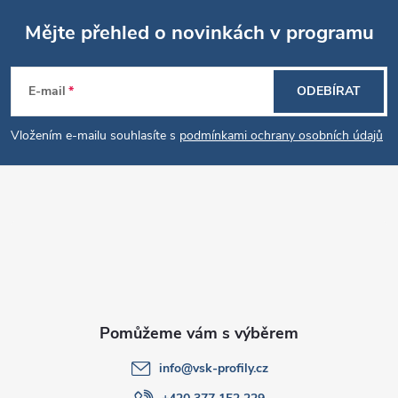
u
Mějte přehled o novinkách v programu
Z
E-mail
ODEBÍRAT
á
Vložením e-mailu souhlasíte s
podmínkami ochrany osobních údajů
p
a
t
í
info
@
vsk-profily.cz