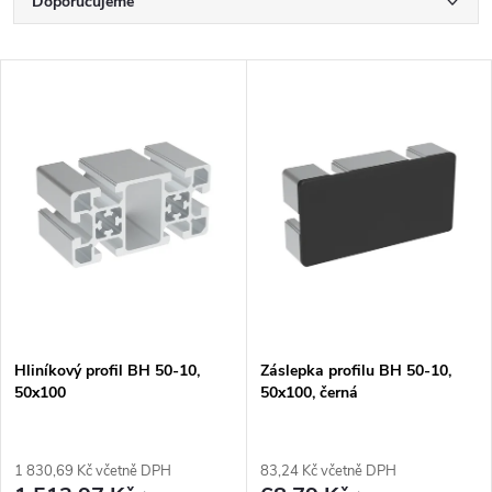
Ř
Doporučujeme
a
Nejlevnější
V
Nejdražší
z
ý
Nejprodávanější
e
p
Abecedně
n
i
í
s
p
p
Hliníkový profil BH 50-10,
Záslepka profilu BH 50-10,
r
50x100
50x100, černá
r
o
o
1 830,69 Kč včetně DPH
83,24 Kč včetně DPH