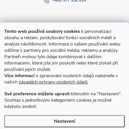
+420 377 152 229
Informace pro Vás
Tento web používá soubory cookies
k personalizaci
obsahu a reklam, poskytování funkcí sociálních médií a
O nákupu
analýze návštěvnosti. Informace o vašem používání webu
sdílíme s partnery pro sociální média, reklamu a analýzy.
Partneři mohou tyto údaje kombinovat s dalšími
Novinky v programu Alusic
informacemi, které jste jim poskytli nebo které získali při
používání jejich služeb.
Archiv
Více informací
o zpracování osobních údajů naleznete v
našich
zásadách ochrany osobních údajů
.
Přijímáme online platby
Své preference můžete upravit
kliknutím na "Nastavení".
Souhlas s jednotlivými kategoriemi cookies je možné
kdykoliv změnit.
Způsoby dopravy
Nastavení