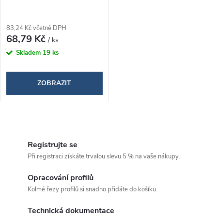
83,24 Kč včetně DPH
68,79 Kč
/ ks
Skladem
19 ks
ZOBRAZIT
O
v
Registrujte se
Při registraci získáte trvalou slevu 5 % na vaše nákupy.
l
á
Opracování profilů
Kolmé řezy profilů si snadno přidáte do košíku.
d
Technická dokumentace
a