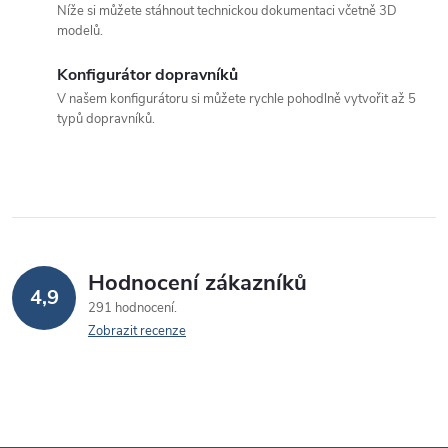
Níže si můžete stáhnout technickou dokumentaci včetně 3D
c
modelů.
í
Konfigurátor dopravníků
p
V našem konfigurátoru si můžete rychle pohodlně vytvořit až 5
typů dopravníků.
r
v
k
y
v
Hodnocení zákazníků
4,9
291 hodnocení
ý
Zobrazit recenze
p
i
s