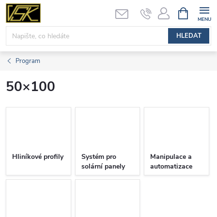
Přejít
NÁKUPNÍ
KOŠÍK
na
obsah
HLEDAT
Program
50×100
Hliníkové profily
Systém pro
Manipulace a
solární panely
automatizace