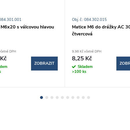
: 084.301.001
Obj. č.: 084.302.015
 M6x20 s válcovou hlavou
Matice M6 do drážky AC 3
čtvercová
včetně DPH
9,98 Kč včetně DPH
 Kč
8,25 Kč
ZOBRAZIT
ZOBR
adem
Skladem
s
>100 ks