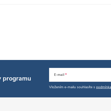
E-mail
 v programu
Vložením e-mailu souhlasíte s
podmínka