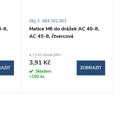
Obj. č.: 084.302.003
Obj. č.: 0
0-6,
Matice M6 do drážek AC 40-8,
Matice 
AC 45-8, čtvercová
AC 40-8
4,73 Kč včetně DPH
17,25 Kč v
3,91 Kč
14,26
AZIT
ZOBRAZIT
Skladem
Sklad
>100 ks
>100 ks