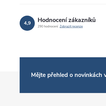
Hodnocení zákazníků
4,9
290 hodnocení
Zobrazit recenze
Z
Mějte přehled o novinkách
á
p