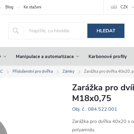
Blog
Ke stažení
CZK
HLEDAT
y
Manipulace a automatizace
Karbonové profily
AC
Příslušenství pro dvířka
Zámky
Zarážka pro dvířka 40x20,
Zarážka pro dv
M18x0,75
Obj. č.: 084.522.001
Zarážka pro dvířka 40x20 s
polyamidu.