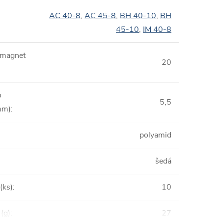
AC 40-8
,
AC 45-8
,
BH 40-10
,
BH
45-10
,
IM 40-8
 magnet
20
o
5,5
mm)
:
polyamid
šedá
(ks)
:
10
(g)
:
27