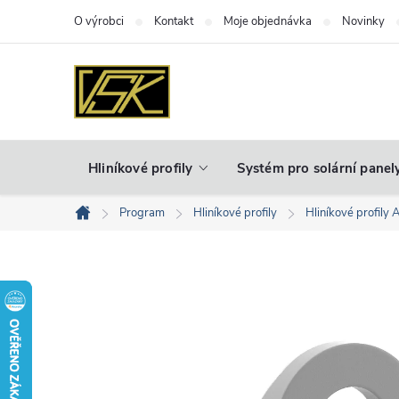
Přejít
O výrobci
Kontakt
Moje objednávka
Novinky
na
obsah
Hliníkové profily
Systém pro solární panel
Program
Hliníkové profily
Hliníkové profily 
Domů