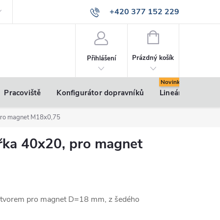
+420 377 152 229
info@vsk-profily.cz
NÁKUPNÍ
KOŠÍK
Prázdný košík
Přihlášení
Pracoviště
Konfigurátor dopravníků
Lineární pohony
 pro magnet M18x0,75
ířka 40x20, pro magnet
 otvorem pro magnet D=18 mm, z šedého