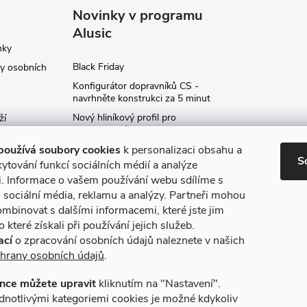
Novinky v programu
Alusic
nky
Black Friday
y osobních
Konfigurátor dopravníků CS -
navrhněte konstrukci za 5 minut
Nový hliníkový profil pro
ží
fotovoltaické panely - kvalita za
ví
příznivou cenu!
používá soubory cookies
k personalizaci obsahu a
S
Moje označení objednávky
ytování funkcí sociálních médií a analýze
i. Informace o vašem používání webu sdílíme s
Rozšíření produktové série
stojanů SP
 sociální média, reklamu a analýzy. Partneři mohou
ce
ombinovat s dalšími informacemi, které jste jim
Archiv
 které získali při používání jejich služeb.
ací
o zpracování osobních údajů naleznete v našich
hrany osobních údajů
.
nce můžete upravit
kliknutím na "Nastavení".
máme online platby
Způsoby dopravy
dnotlivými kategoriemi cookies je možné kdykoliv