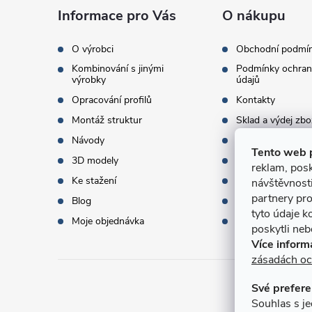
a
Informace pro Vás
O nákupu
t
O výrobci
Obchodní podmí
Kombinování s jinými
Podmínky ochran
í
výrobky
údajů
Opracování profilů
Kontakty
Montáž struktur
Sklad a výdej zbo
Návody
Objednací množst
Tento web 
3D modely
Termíny dodání
reklam, posk
Ke stažení
Doprava a platba
návštěvnost
partnery pro
Blog
Dárky k objednáv
tyto údaje k
Moje objednávka
Slovník pojmů
poskytli nebo
Více inform
zásadách oc
Své prefere
Přijí
Souhlas s je