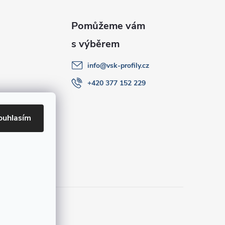
info
@
vsk-profily.cz
+420 377 152 229
ouhlasím