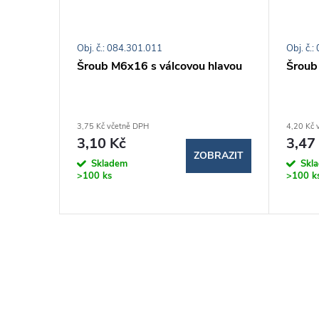
Obj. č.: 084.301.011
Obj. č.
40-8
Šroub M6x16 s válcovou hlavou
Šroub
3,75 Kč včetně DPH
4,20 Kč 
3,10 Kč
3,47
BRAZIT
ZOBRAZIT
Skladem
Skl
>100 ks
>100 k