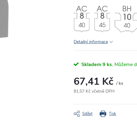
Detailní informace
Skladem
9 ks
67,41 Kč
/ ks
81,57 Kč včetně DPH
Měrná
cena:
Sdílet
Tisk