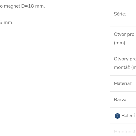
pro magnet D=18 mm.
Série
:
45 mm.
Otvor pro
(mm)
:
Otvory pr
montáž (
Materiál
:
Barva
:
Balení 
?
Hmotnost 