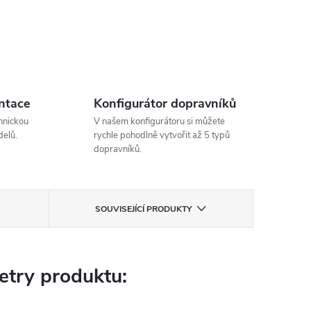
ntace
Konfigurátor dopravníků
hnickou
V našem konfigurátoru si můžete
elů.
rychle pohodlně vytvořit až 5 typů
dopravníků.
SOUVISEJÍCÍ PRODUKTY
try produktu: