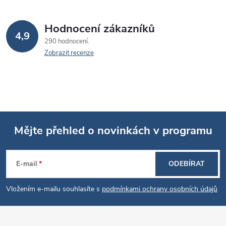
Hodnocení zákazníků
4,9
290 hodnocení
Zobrazit recenze
Mějte přehled o novinkách v programu
Z
E-mail
ODEBÍRAT
á
Vložením e-mailu souhlasíte s
podmínkami ochrany osobních údajů
p