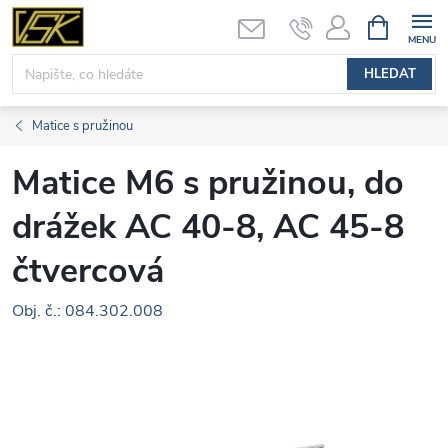
Přejít
NÁKUPNÍ
KOŠÍK
na
obsah
HLEDAT
Matice s pružinou
Matice M6 s pružinou, do
drážek AC 40-8, AC 45-8
čtvercová
Obj. č.: 084.302.008