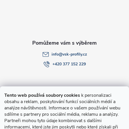
a
t
í
info
@
vsk-profily.cz
+420 377 152 229
Informace pro Vás
Tento web používá soubory cookies
k personalizaci
obsahu a reklam, poskytování funkcí sociálních médií a
O nákupu
analýze návštěvnosti. Informace o vašem používání webu
sdílíme s partnery pro sociální média, reklamu a analýzy.
Partneři mohou tyto údaje kombinovat s dalšími
Novinky v programu Alusic
informacemi, které jste jim poskytli nebo které získali při