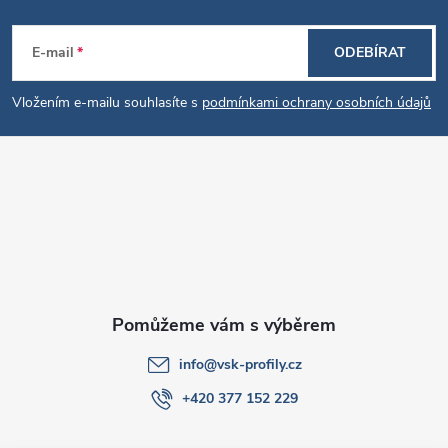
Z
E-mail
ODEBÍRAT
á
Vložením e-mailu souhlasíte s
podmínkami ochrany osobních údajů
p
a
t
í
info
@
vsk-profily.cz
+420 377 152 229