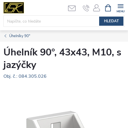
Přejít
NÁKUPNÍ
KOŠÍK
na
obsah
HLEDAT
Úhelníky 90°
Úhelník 90°, 43x43, M10, s
jazýčky
Obj. č.: 084.305.026