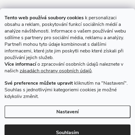
Informace pro Vás
Tento web používá soubory cookies
k personalizaci
obsahu a reklam, poskytování funkcí sociálních médií a
O nákupu
analýze návštěvnosti. Informace o vašem používání webu
sdílíme s partnery pro sociální média, reklamu a analýzy.
Partneři mohou tyto údaje kombinovat s dalšími
Novinky v programu Alusic
informacemi, které jste jim poskytli nebo které získali při
používání jejich služeb.
Archiv
Více informací
o zpracování osobních údajů naleznete v
našich
zásadách ochrany osobních údajů
.
Přijímáme online platby
Své preference můžete upravit
kliknutím na "Nastavení".
Souhlas s jednotlivými kategoriemi cookies je možné
kdykoliv změnit.
Způsoby dopravy
Nastavení
Copyright 2026
VSK Profily
. Všechna práva vyhrazena.
Souhlasím