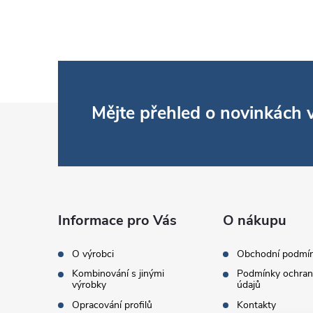
Z
Mějte přehled o novinkách
á
p
a
Informace pro Vás
O nákupu
t
O výrobci
Obchodní podmí
Kombinování s jinými
Podmínky ochran
í
výrobky
údajů
Opracování profilů
Kontakty