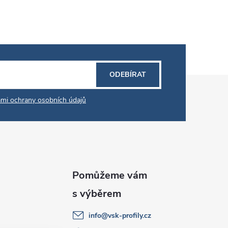
ODEBÍRAT
mi ochrany osobních údajů
info
@
vsk-profily.cz