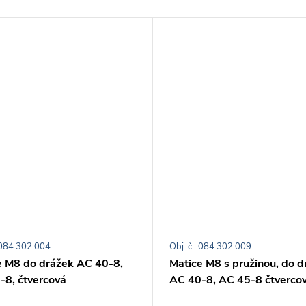
: 084.302.004
Obj. č.: 084.302.009
e M8 do drážek AC 40-8,
Matice M8 s pružinou, do d
-8, čtvercová
AC 40-8, AC 45-8 čtverco