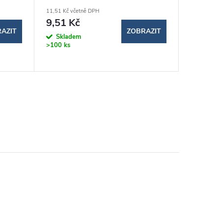
11,51 Kč včetně DPH
30,20 Kč v
9,51 Kč
24,96
AZIT
ZOBRAZIT
Skladem
Sklad
>100 ks
>100 ks