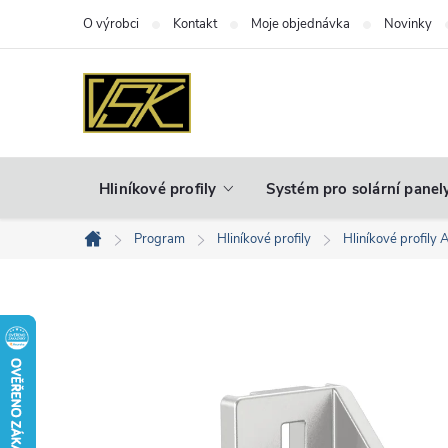
Přejít
O výrobci
Kontakt
Moje objednávka
Novinky
na
obsah
Hliníkové profily
Systém pro solární panel
Program
Hliníkové profily
Hliníkové profily 
Domů