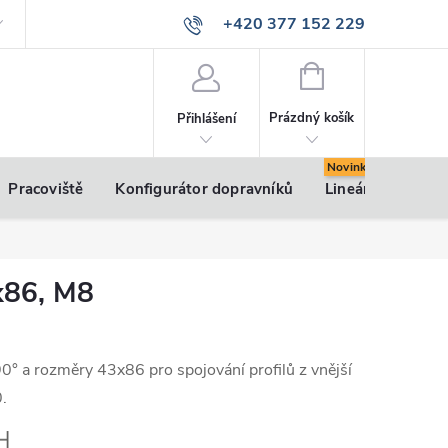
+420 377 152 229
info@vsk-profily.cz
NÁKUPNÍ
KOŠÍK
Prázdný košík
Přihlášení
Pracoviště
Konfigurátor dopravníků
Lineární pohony
x86, M8
90° a rozměry 43x86 pro spojování profilů z vnější
.