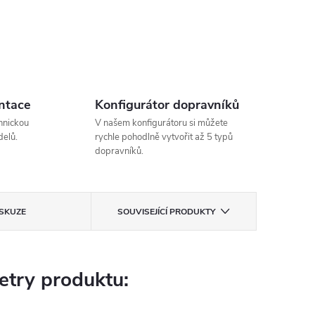
ntace
Konfigurátor dopravníků
hnickou
V našem konfigurátoru si můžete
elů.
rychle pohodlně vytvořit až 5 typů
dopravníků.
ISKUZE
SOUVISEJÍCÍ PRODUKTY
try produktu: