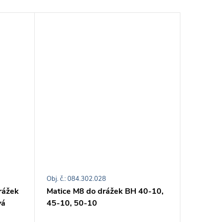
Obj. č.: 084.302.028
Obj. č.: 0
rážek
Matice M8 do drážek BH 40-10,
Matice 
vá
45-10, 50-10
45-10, 