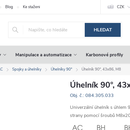
Blog
Ke stažení
CZK
HLEDAT
y
Manipulace a automatizace
Karbonové profily
AC
Spojky a úhelníky
Úhelníky 90°
Úhelník 90°, 43x86, M8
Úhelník 90°, 43
Obj. č.: 084.305.033
Univerzální úhelník s úhlem 
strany pomocí šroubů M8x20