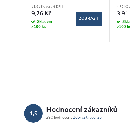
11,81 Kč včetně DPH
4,73 Kč 
9,76 Kč
3,91
BRAZIT
ZOBRAZIT
Skladem
Skl
>100 ks
>100 k
Hodnocení zákazníků
4,9
290 hodnocení
Zobrazit recenze