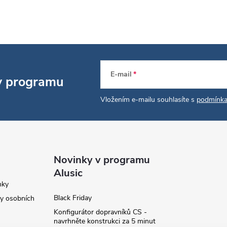
E-mail
 v programu
Vložením e-mailu souhlasíte s
podmínka
Novinky v programu
Alusic
nky
Black Friday
y osobních
Konfigurátor dopravníků CS -
navrhněte konstrukci za 5 minut