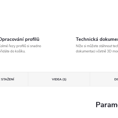
Opracování profilů
Technická dokume
olmé řezy profilů si snadno
Níže si můžete stáhnout tec
řidáte do košíku.
dokumentaci včetně 3D mod
 STAŽENÍ
VIDEA (1)
D
Parame