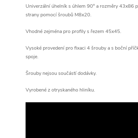
Univerzální úhelník s úhlem 90° a rozměry 43x86 pr
strany pomocí šroubů M8x20.
Vhodné zejména pro profily s řezem 45x45.
Vysoké provedení pro fixaci 4 šrouby a s boční příč
spoje.
Šrouby nejsou součástí dodávky.
Vyrobené z otryskaného hliníku.