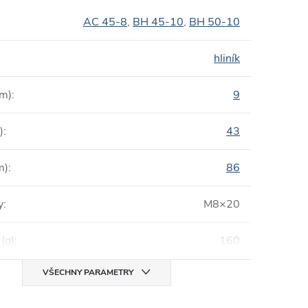
AC 45-8
,
BH 45-10
,
BH 50-10
hliník
mm)
:
9
)
:
43
m)
:
86
y
:
M8×20
(g)
:
160
VŠECHNY PARAMETRY