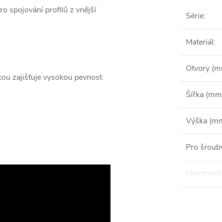
o spojování profilů z vnější
Série
:
Materiál
:
Otvory (
kou zajišťuje vysokou pevnost
Šířka (mm
Výška (m
Pro šroub
Hmotnost 