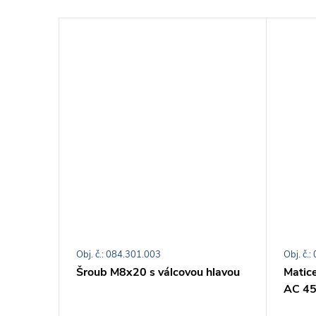
Obj. č.: 084.301.003
Obj. č.
erná
Šroub M8x20 s válcovou hlavou
Matic
AC 45