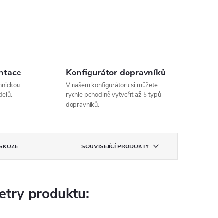
ntace
Konfigurátor dopravníků
hnickou
V našem konfigurátoru si můžete
elů.
rychle pohodlně vytvořit až 5 typů
dopravníků.
ISKUZE
SOUVISEJÍCÍ PRODUKTY
try produktu: