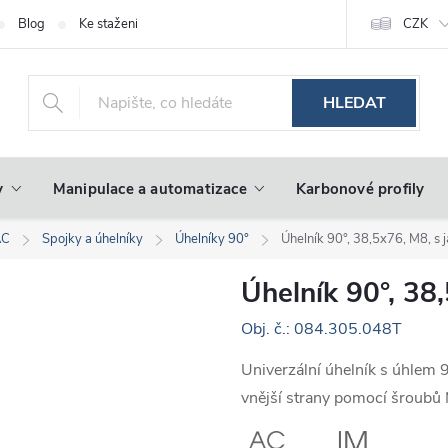
Blog
Ke stažení
CZK
HLEDAT
y
Manipulace a automatizace
Karbonové profily
AC
Spojky a úhelníky
Úhelníky 90°
Úhelník 90°, 38,5x76, M8, s j
Úhelník 90°, 38,
Obj. č.: 084.305.048T
Univerzální úhelník s úhlem 
vnější strany pomocí šroubů 