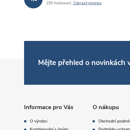
290 hodnocení
Zobrazit recenze
Z
Mějte přehled o novinkách
á
p
a
Informace pro Vás
O nákupu
t
O výrobci
Obchodní podmí
Kombinování s jinými
Podmínky ochran