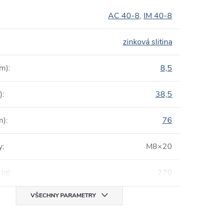
AC 40-8
,
IM 40-8
zinková slitina
mm)
:
8,5
)
:
38,5
m)
:
76
y
:
M8×20
(g)
:
270
VŠECHNY PARAMETRY