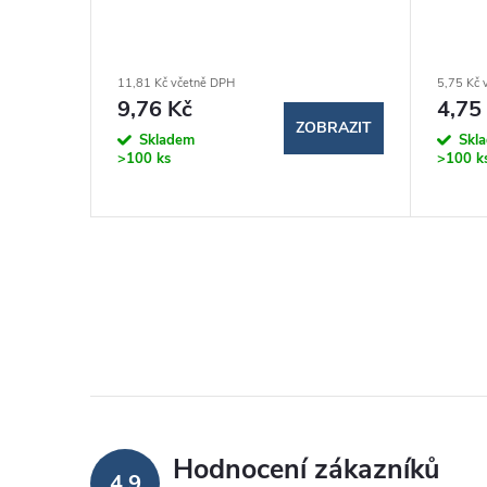
11,81 Kč včetně DPH
5,75 Kč 
9,76 Kč
4,75
BRAZIT
ZOBRAZIT
Skladem
Skl
>100 ks
>100 k
Hodnocení zákazníků
4,9