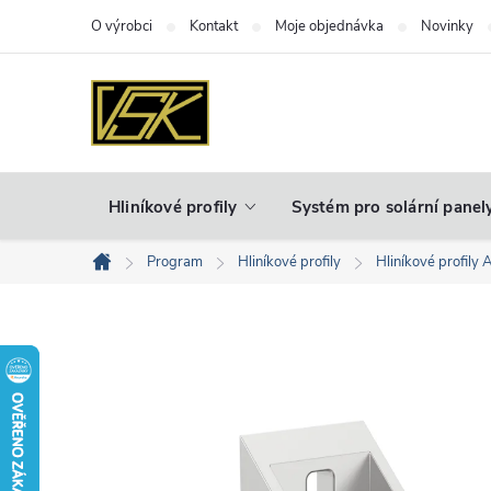
Přejít
O výrobci
Kontakt
Moje objednávka
Novinky
na
obsah
Hliníkové profily
Systém pro solární panel
Program
Hliníkové profily
Hliníkové profily 
Domů