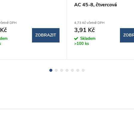
AC 45-8, čtvercová
včetně DPH
4,73 Kč včetně DPH
 Kč
3,91 Kč
ZOBRAZIT
ZOBR
adem
Skladem
s
>100 ks