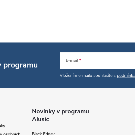
E-mail
 v programu
Vložením e-mailu souhlasíte s
podmínka
Novinky v programu
Alusic
nky
Black Friday
y osobních