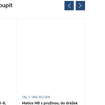
oupit
Obj. č.: 084.302.009
Obj. č.: 0
0-8,
Matice M8 s pružinou, do drážek
Matice 