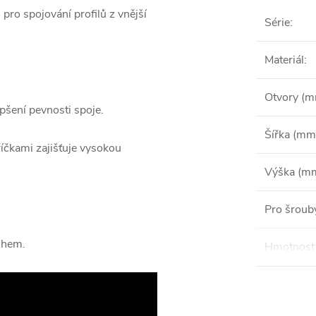
pro spojování profilů z vnější
Série
:
Materiál
:
Otvory (
šení pevnosti spoje.
Šířka (mm
říčkami zajišťuje vysokou
Výška (m
Pro šroub
chem.
Hmotnost 