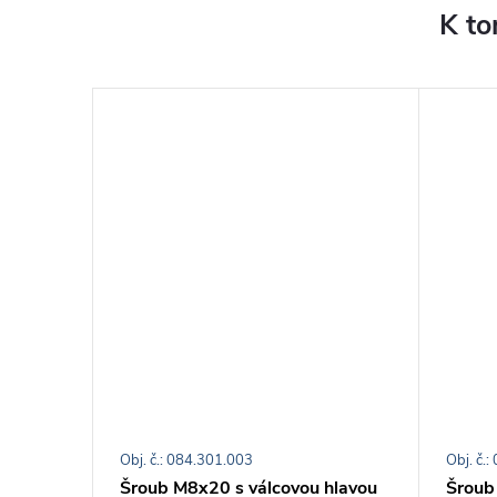
K to
Obj. č.: 084.301.003
Obj. č.
 černá
Šroub M8x20 s válcovou hlavou
Šroub