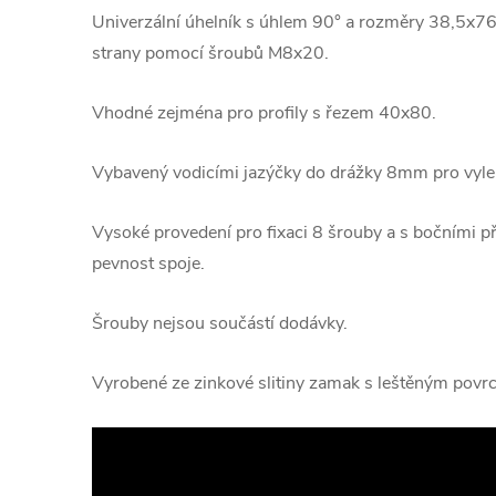
Univerzální úhelník s úhlem 90° a rozměry 38,5x76 
strany pomocí šroubů M8x20.
Vhodné zejména pro profily s řezem 40x80.
Vybavený vodicími jazýčky do drážky 8mm pro vylep
Vysoké provedení pro fixaci 8 šrouby a s bočními p
pevnost spoje.
Šrouby nejsou součástí dodávky.
Vyrobené ze zinkové slitiny zamak s leštěným povr