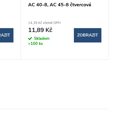
AC 40-8, AC 45-8 čtvercová
14,39 Kč včetně DPH
17,25 Kč v
11,89 Kč
14,26
AZIT
ZOBRAZIT
Skladem
1-2 týdn
>100 ks