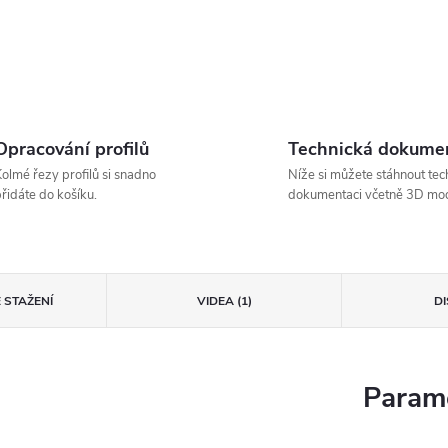
Opracování profilů
Technická dokume
olmé řezy profilů si snadno
Níže si můžete stáhnout tec
řidáte do košíku.
dokumentaci včetně 3D mod
 STAŽENÍ
VIDEA (1)
D
Parame