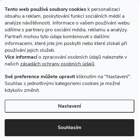
Informace pro Vás
Tento web používá soubory cookies
k personalizaci
obsahu a reklam, poskytování funkcí sociálních médií a
O nákupu
analýze návštěvnosti. Informace o vašem používání webu
sdílíme s partnery pro sociální média, reklamu a analýzy.
Partneři mohou tyto údaje kombinovat s dalšími
Novinky v programu Alusic
informacemi, které jste jim poskytli nebo které získali při
používání jejich služeb.
Archiv
Více informací
o zpracování osobních údajů naleznete v
našich
zásadách ochrany osobních údajů
.
Přijímáme online platby
Své preference můžete upravit
kliknutím na "Nastavení".
Souhlas s jednotlivými kategoriemi cookies je možné
kdykoliv změnit.
Způsoby dopravy
Nastavení
Copyright 2026
VSK Profily
. Všechna práva vyhrazena.
Souhlasím
Vytvořil Shoptet