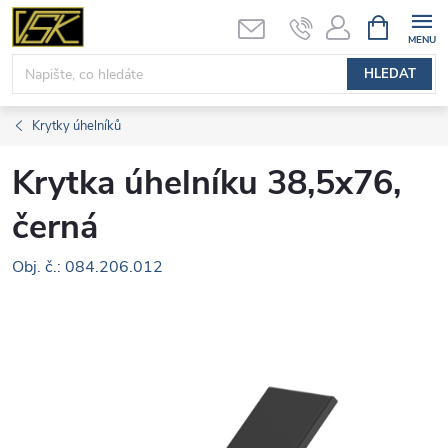
Přejít
NÁKUPNÍ
KOŠÍK
na
obsah
HLEDAT
Krytky úhelníků
Krytka úhelníku 38,5x76,
černá
Obj. č.: 084.206.012