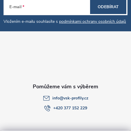
Z
E-mail
ODEBÍRAT
á
Vložením e-mailu souhlasíte s
podmínkami ochrany osobních údajů
p
a
t
í
info
@
vsk-profily.cz
+420 377 152 229